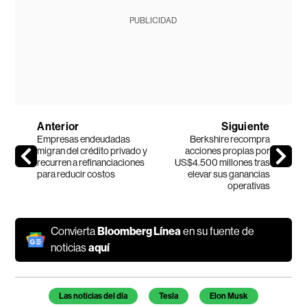
PUBLICIDAD
Anterior
Siguiente
Empresas endeudadas
Berkshire recompra
migran del crédito privado y
acciones propias por
recurren a refinanciaciones
US$4.500 millones tras
para reducir costos
elevar sus ganancias
operativas
Convierta
Bloomberg Línea
en su fuente de
noticias
aquí
Temas de este artículo
Las noticias del día
Tesla
Elon Musk