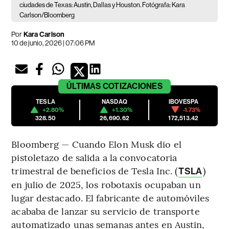
ciudades de Texas: Austin, Dallas y Houston. Fotógrafa: Kara
Carlson/Bloomberg
Por
Kara Carlson
10 de junio, 2026 | 07:06 PM
ÚLTIMAS
COTIZACIONES
TESLA
NASDAQ
IBOVESPA
+2.80%
+1.30%
-1.73%
328.50
26,690.62
172,513.42
Bloomberg — Cuando Elon Musk dio el
pistoletazo de salida a la convocatoria
trimestral de beneficios de Tesla Inc. (
)
TSLA
en julio de 2025, los robotaxis ocupaban un
lugar destacado. El fabricante de automóviles
acababa de lanzar su servicio de transporte
automatizado unas semanas antes en Austin,