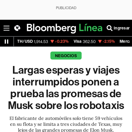
PUBLICIDAD
Ingresar
/USD
-0.23%
Visa
-2.15%
MercadoLibre
1,914.53
362.50
1,821
NEGOCIOS
Largas esperas y viajes
interrumpidos ponen a
prueba las promesas de
Musk sobre los robotaxis
El fabricante de automóviles solo tiene 59 vehículos
en su flota y se limita a tres ciudades de Texas, muy
lejos de las grandes promesas de Elon Musk.