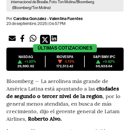
internacional de Brasilia. Foto: Ton Molina/Bloomberg.
(Bloomberg/Ton Molina)
Por
Carolina Gonzalez - Valentina Fuentes
23 de septiembre, 2025 | 04:57 PM
ÚLTIMAS
COTIZACIONES
NASDAQ
IBOVESPA
S&P/BMV IPC
+1.30%
-1.73%
+0.82%
26,690.62
172,513.42
66,938.64
Bloomberg — La aerolínea más grande de
América Latina está apuntando a las
ciudades
de segundo o tercer nivel de la región
, por lo
general menos atendidas, en busca de más
crecimiento, dijo el gerente general de Latam
Airlines,
Roberto Alvo.