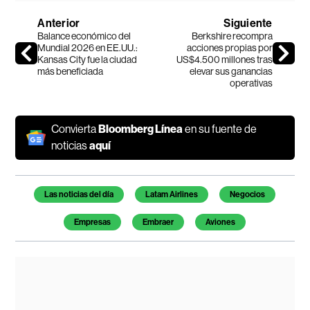
Anterior
Siguiente
Balance económico del
Berkshire recompra
Mundial 2026 en EE.UU.:
acciones propias por
Kansas City fue la ciudad
US$4.500 millones tras
más beneficiada
elevar sus ganancias
operativas
Convierta
Bloomberg Línea
en su fuente de
noticias
aquí
Temas de este artículo
Las noticias del día
Latam Airlines
Negocios
Empresas
Embraer
Aviones