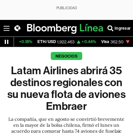
PUBLICIDAD
Ingresar
18%
ETH/USD
+0.44%
Visa
-2.15%
Merca
1,922.463
362.50
NEGOCIOS
Latam Airlines abrirá 35
destinos regionales con
su nueva flota de aviones
Embraer
La compañía, que en agosto se convirtió brevemente
en la mayor de la bolsa chilena, firmó el lunes un
acuerdo para comprar hasta 74 aviones de fuselaje