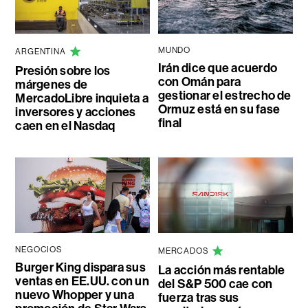
MUNDO
ARGENTINA
Irán dice que acuerdo
Presión sobre los
con Omán para
márgenes de
gestionar el estrecho de
MercadoLibre inquieta a
Ormuz está en su fase
inversores y acciones
final
caen en el Nasdaq
NEGOCIOS
MERCADOS
Burger King dispara sus
La acción más rentable
ventas en EE.UU. con un
del S&P 500 cae con
nuevo Whopper y una
fuerza tras sus