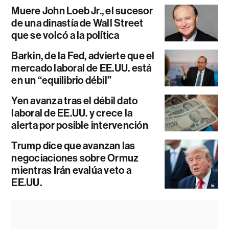
Muere John Loeb Jr., el sucesor
de una dinastía de Wall Street
que se volcó a la política
Barkin, de la Fed, advierte que el
mercado laboral de EE.UU. está
en un “equilibrio débil”
Yen avanza tras el débil dato
laboral de EE.UU. y crece la
alerta por posible intervención
Trump dice que avanzan las
negociaciones sobre Ormuz
mientras Irán evalúa veto a
EE.UU.