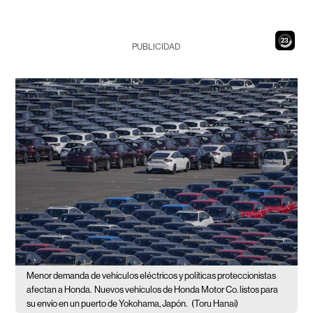
21
PUBLICIDAD
Menor demanda de vehículos eléctricos y políticas proteccionistas
afectan a Honda.
Nuevos vehículos de Honda Motor Co. listos para
su envío en un puerto de Yokohama, Japón.
(Toru Hanai)