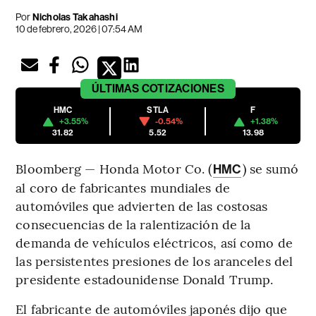
Por
Nicholas Takahashi
10 de febrero, 2026 | 07:54 AM
ÚLTIMAS
COTIZACIONES
HMC
STLA
F
+3.55%
-0.54%
+1.38%
31.82
5.52
13.98
Bloomberg — Honda Motor Co. (
) se sumó
HMC
al coro de fabricantes mundiales de
automóviles que advierten de las costosas
consecuencias de la ralentización de la
demanda de vehículos eléctricos, así como de
las persistentes presiones de los aranceles del
presidente estadounidense Donald Trump.
El fabricante de automóviles japonés dijo que