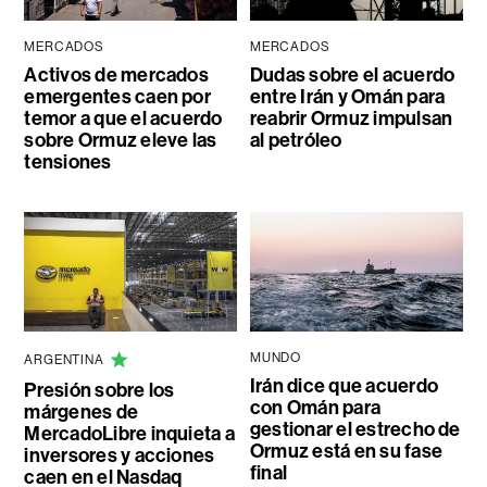
MERCADOS
MERCADOS
Activos de mercados
Dudas sobre el acuerdo
emergentes caen por
entre Irán y Omán para
temor a que el acuerdo
reabrir Ormuz impulsan
sobre Ormuz eleve las
al petróleo
tensiones
MUNDO
ARGENTINA
Irán dice que acuerdo
Presión sobre los
con Omán para
márgenes de
gestionar el estrecho de
MercadoLibre inquieta a
Ormuz está en su fase
inversores y acciones
final
caen en el Nasdaq