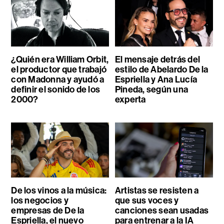
¿Quién era William Orbit,
El mensaje detrás del
el productor que trabajó
estilo de Abelardo De la
con Madonna y ayudó a
Espriella y Ana Lucía
definir el sonido de los
Pineda, según una
2000?
experta
De los vinos a la música:
Artistas se resisten a
los negocios y
que sus voces y
empresas de De la
canciones sean usadas
Espriella, el nuevo
para entrenar a la IA