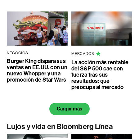
NEGOCIOS
MERCADOS
Burger King dispara sus
La acción más rentable
ventas en EE.UU. con un
del S&P 500 cae con
nuevo Whopper y una
fuerza tras sus
promoción de Star Wars
resultados: qué
preocupa al mercado
Cargar más
Lujos y vida en Bloomberg Línea