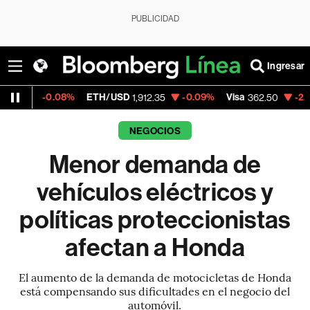
PUBLICIDAD
Ingresar
08%
ETH/USD
-0.09%
Visa
-2.15%
Mercado
1,912.35
362.50
NEGOCIOS
Menor demanda de
vehículos eléctricos y
políticas proteccionistas
afectan a Honda
El aumento de la demanda de motocicletas de Honda
está compensando sus dificultades en el negocio del
automóvil.