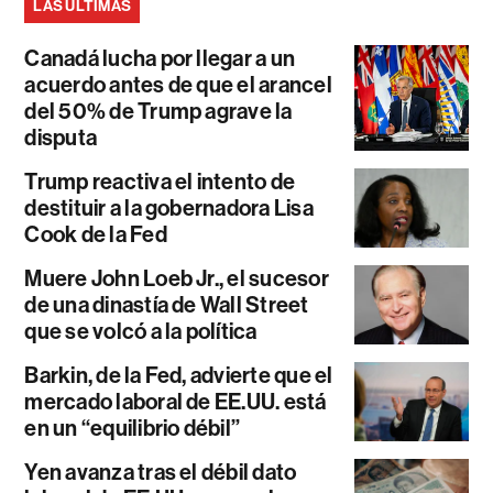
LAS ÚLTIMAS
Canadá lucha por llegar a un
acuerdo antes de que el arancel
del 50% de Trump agrave la
disputa
Trump reactiva el intento de
destituir a la gobernadora Lisa
Cook de la Fed
Muere John Loeb Jr., el sucesor
de una dinastía de Wall Street
que se volcó a la política
Barkin, de la Fed, advierte que el
mercado laboral de EE.UU. está
en un “equilibrio débil”
Yen avanza tras el débil dato