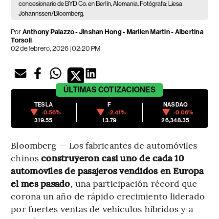
concesionario de BYD Co. en Berlín, Alemania. Fotógrafa: Liesa
Johannssen/Bloomberg.
Por
Anthony Palazzo - Jinshan Hong - Marilen Martin - Albertina
Torsoli
02 de febrero, 2026 | 02:20 PM
ÚLTIMAS
COTIZACIONES
TESLA
F
NASDAQ
-0.56%
-2.41%
-0.06%
319.55
13.79
26,348.35
Bloomberg — Los fabricantes de automóviles
chinos
construyeron casi uno de cada 10
automóviles de pasajeros vendidos en Europa
el mes pasado
, una participación récord que
corona un año de rápido crecimiento liderado
por fuertes ventas de vehículos híbridos y a