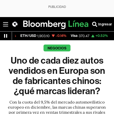
PUBLICIDAD
Ingresar
ETH/USD
-0.14%
Visa
+0.52%
MercadoLibre
1,903.10
370.47
NEGOCIOS
Uno de cada diez autos
vendidos en Europa son
de fabricantes chinos:
¿qué marcas lideran?
Con la cuota del 9,5% del mercado automovilístico
europeo en diciembre, las marcas chinas superaron
por primera vez en ventas trimestrales a sus rivales