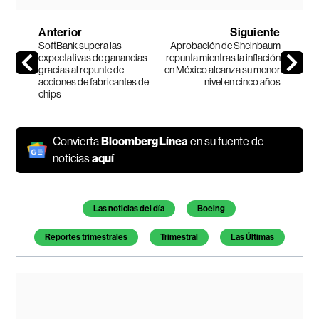
Anterior
Siguiente
SoftBank supera las
Aprobación de Sheinbaum
expectativas de ganancias
repunta mientras la inflación
gracias al repunte de
en México alcanza su menor
acciones de fabricantes de
nivel en cinco años
chips
Convierta
Bloomberg Línea
en su fuente de
noticias
aquí
Temas de este artículo
Las noticias del día
Boeing
Reportes trimestrales
Trimestral
Las Últimas