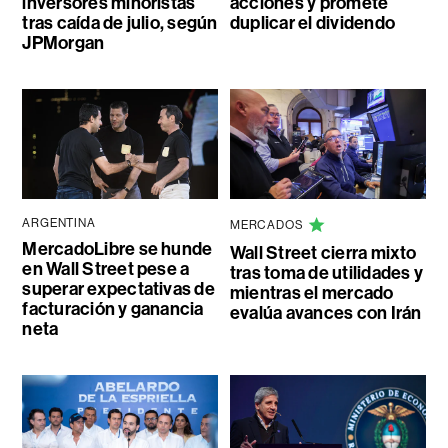
inversores minoristas
acciones y promete
tras caída de julio, según
duplicar el dividendo
JPMorgan
ARGENTINA
MERCADOS
MercadoLibre se hunde
Wall Street cierra mixto
en Wall Street pese a
tras toma de utilidades y
superar expectativas de
mientras el mercado
facturación y ganancia
evalúa avances con Irán
neta