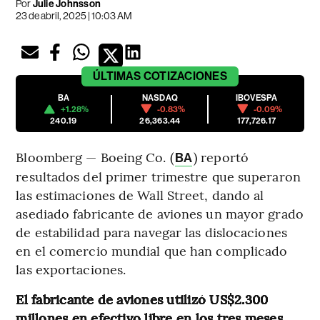
Por
Julie Johnsson
23 de abril, 2025 | 10:03 AM
ÚLTIMAS
COTIZACIONES
BA
NASDAQ
IBOVESPA
+1.28%
-0.83%
-0.09%
240.19
26,363.44
177,726.17
Bloomberg — Boeing Co. (
) reportó
BA
resultados del primer trimestre que superaron
las estimaciones de Wall Street, dando al
asediado fabricante de aviones un mayor grado
de estabilidad para navegar las dislocaciones
en el comercio mundial que han complicado
las exportaciones.
El fabricante de aviones utilizó US$2.300
millones en efectivo libre en los tres meses