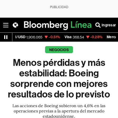
PUBLICIDAD
Ingresar
D
-0.51%
Visa
-0.28%
MercadoLibre
1,906.065
368.54
1,924.9
NEGOCIOS
Menos pérdidas y más
estabilidad: Boeing
sorprende con mejores
resultados de lo previsto
Las acciones de Boeing subieron un 4,6% en las
operaciones previas a la apertura del mercado
estadounidense.