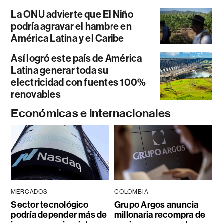
La ONU advierte que El Niño
podría agravar el hambre en
América Latina y el Caribe
Así logró este país de América
Latina generar toda su
electricidad con fuentes 100%
renovables
Económicas e internacionales
MERCADOS
COLOMBIA
Sector tecnológico
Grupo Argos anuncia
podría depender más de
millonaria recompra de