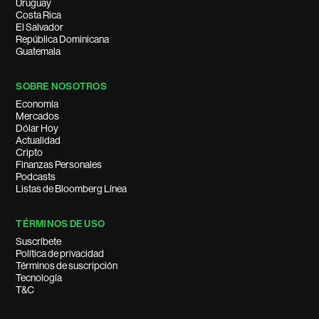
Uruguay
Costa Rica
El Salvador
República Dominicana
Guatemala
SOBRE NOSOTROS
Economía
Mercados
Dólar Hoy
Actualidad
Cripto
Finanzas Personales
Podcasts
Listas de Bloomberg Línea
TÉRMINOS DE USO
Suscríbete
Política de privacidad
Términos de suscripción
Tecnología
T&C