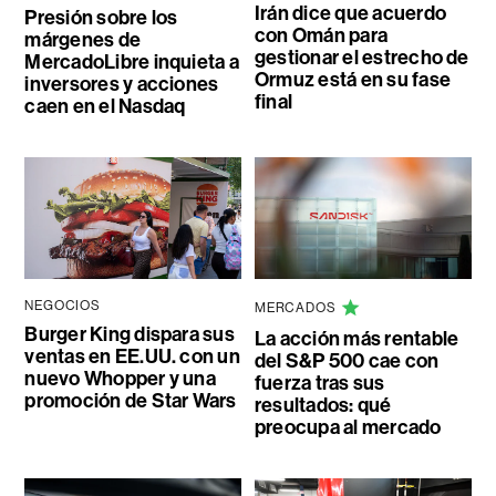
Irán dice que acuerdo
Presión sobre los
con Omán para
márgenes de
gestionar el estrecho de
MercadoLibre inquieta a
Ormuz está en su fase
inversores y acciones
final
caen en el Nasdaq
NEGOCIOS
MERCADOS
Burger King dispara sus
La acción más rentable
ventas en EE.UU. con un
del S&P 500 cae con
nuevo Whopper y una
fuerza tras sus
promoción de Star Wars
resultados: qué
preocupa al mercado