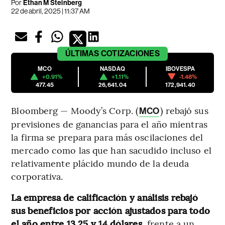
Por
Ethan M Steinberg
22 de abril, 2025 | 11:37 AM
ÚLTIMAS
COTIZACIONES
MCO
NASDAQ
IBOVESPA
+0.91%
+1.11%
-1.48%
477.45
26,641.04
172,941.40
Bloomberg — Moody’s Corp. (
) rebajó sus
MCO
previsiones de ganancias para el año mientras
la firma se prepara para más oscilaciones del
mercado como las que han sacudido incluso el
relativamente plácido mundo de la deuda
corporativa.
La empresa de calificación y análisis rebajó
sus beneficios por acción ajustados para todo
el año entre 13,25 y 14 dólares,
frente a un