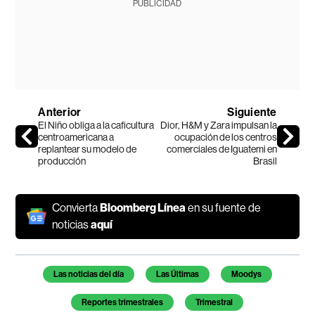
PUBLICIDAD
Anterior
Siguiente
El Niño obliga a la caficultura
Dior, H&M y Zara impulsan la
centroamericana a
ocupación de los centros
replantear su modelo de
comerciales de Iguatemi en
producción
Brasil
Convierta
Bloomberg Línea
en su fuente de
noticias
aquí
Temas de este artículo
Las noticias del día
Las Últimas
Moodys
Reportes trimestrales
Trimestral