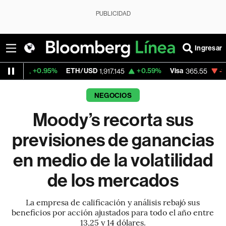
PUBLICIDAD
Ingresar
0.95%
ETH/USD
+0.59%
Visa
-1.33%
Merc
1,917.145
365.55
NEGOCIOS
Moody’s recorta sus
previsiones de ganancias
en medio de la volatilidad
de los mercados
La empresa de calificación y análisis rebajó sus
beneficios por acción ajustados para todo el año entre
13,25 y 14 dólares.