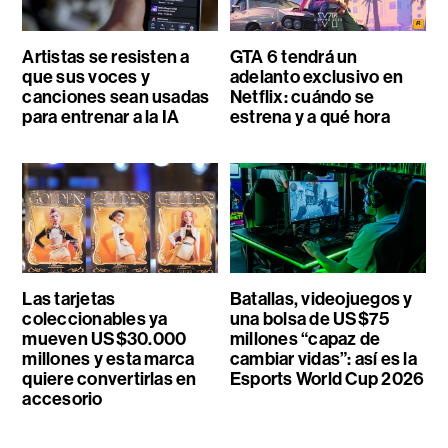
Artistas se resisten a
GTA 6 tendrá un
que sus voces y
adelanto exclusivo en
canciones sean usadas
Netflix: cuándo se
para entrenar a la IA
estrena y a qué hora
Las tarjetas
Batallas, videojuegos y
coleccionables ya
una bolsa de US$75
mueven US$30.000
millones “capaz de
millones y esta marca
cambiar vidas”: así es la
quiere convertirlas en
Esports World Cup 2026
accesorio