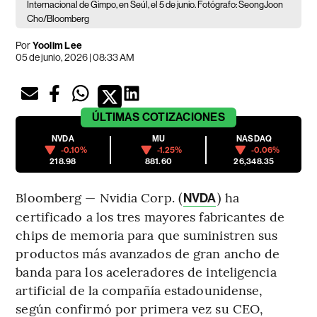
Internacional de Gimpo, en Seúl, el 5 de junio. Fotógrafo: SeongJoon
Cho/Bloomberg
Por
Yoolim Lee
05 de junio, 2026 | 08:33 AM
ÚLTIMAS
COTIZACIONES
NVDA
MU
NASDAQ
-0.10%
-1.25%
-0.06%
218.98
881.60
26,348.35
Bloomberg — Nvidia Corp. (
) ha
NVDA
certificado a los tres mayores fabricantes de
chips de memoria para que suministren sus
productos más avanzados de gran ancho de
banda para los aceleradores de inteligencia
artificial de la compañía estadounidense,
según confirmó por primera vez su CEO,