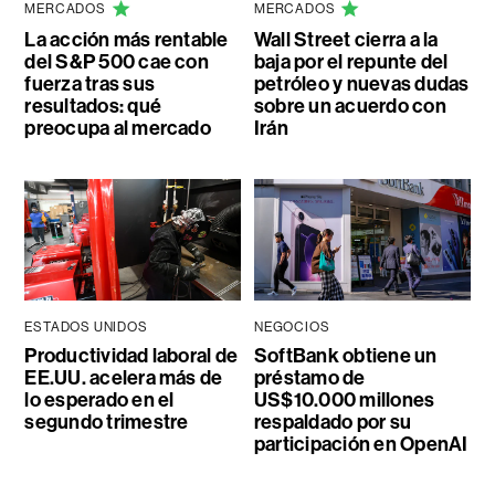
MERCADOS
MERCADOS
La acción más rentable
Wall Street cierra a la
del S&P 500 cae con
baja por el repunte del
fuerza tras sus
petróleo y nuevas dudas
resultados: qué
sobre un acuerdo con
preocupa al mercado
Irán
ESTADOS UNIDOS
NEGOCIOS
Productividad laboral de
SoftBank obtiene un
EE.UU. acelera más de
préstamo de
lo esperado en el
US$10.000 millones
segundo trimestre
respaldado por su
participación en OpenAI