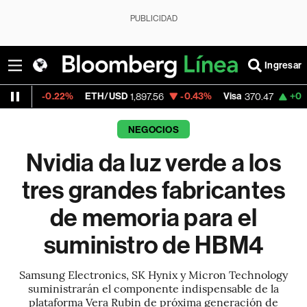
PUBLICIDAD
Ingresar
2%
ETH/USD
-0.43%
Visa
+0.52%
Mercado
1,897.56
370.47
NEGOCIOS
Nvidia da luz verde a los
tres grandes fabricantes
de memoria para el
suministro de HBM4
Samsung Electronics, SK Hynix y Micron Technology
suministrarán el componente indispensable de la
plataforma Vera Rubin de próxima generación de