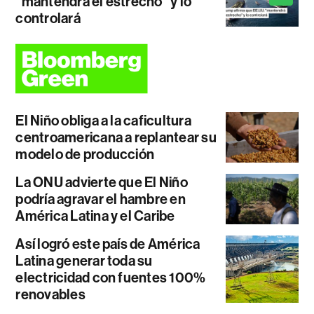
"mantendrá el estrecho" y lo
controlará
El Niño obliga a la caficultura
centroamericana a replantear su
modelo de producción
La ONU advierte que El Niño
podría agravar el hambre en
América Latina y el Caribe
Así logró este país de América
Latina generar toda su
electricidad con fuentes 100%
renovables