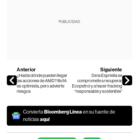
PUBLICIDAD
Anterior
Siguiente
¿Hasta dónde pueden llegar
De la Espriella se
las acciones de AMD? BofA
compromete a recuperar
es optimista, pero advierte
Ecopetrol y a hacer fracking
riesgos
“responsable y sostenible”
Convierta
Bloomberg Línea
en su fuente de
noticias
aquí