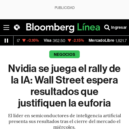
PUBLICIDAD
Ingresar
-0.16%
Visa
-2.15%
MercadoLibre
-0.14%
362.50
1,821.795
NEGOCIOS
Nvidia se juega el rally de
la IA: Wall Street espera
resultados que
justifiquen la euforia
El líder en semiconductores de inteligencia artificial
presenta sus resultados tras el cierre del mercado el
miércoles.