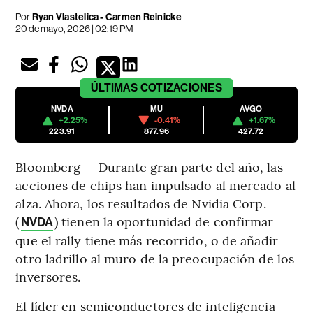
Por
Ryan Vlastelica - Carmen Reinicke
20 de mayo, 2026 | 02:19 PM
ÚLTIMAS
COTIZACIONES
NVDA
MU
AVGO
+2.25%
-0.41%
+1.67%
223.91
877.96
427.72
Bloomberg — Durante gran parte del año, las
acciones de chips han impulsado al mercado al
alza. Ahora, los resultados de Nvidia Corp.
(
) tienen la oportunidad de confirmar
NVDA
que el rally tiene más recorrido, o de añadir
otro ladrillo al muro de la preocupación de los
inversores.
El líder en semiconductores de inteligencia