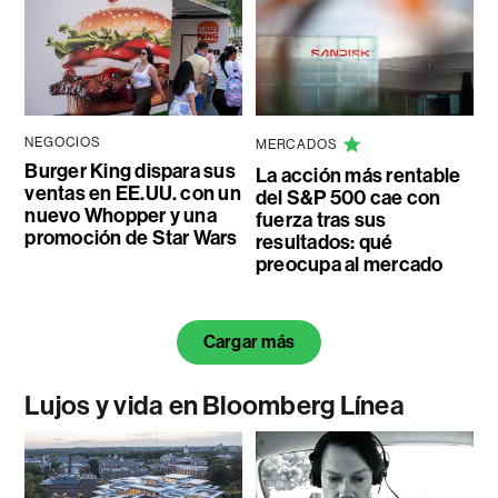
NEGOCIOS
MERCADOS
Burger King dispara sus
La acción más rentable
ventas en EE.UU. con un
del S&P 500 cae con
nuevo Whopper y una
fuerza tras sus
promoción de Star Wars
resultados: qué
preocupa al mercado
Cargar más
Lujos y vida en Bloomberg Línea