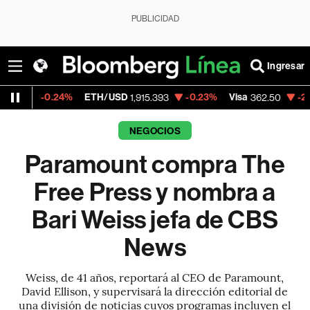
PUBLICIDAD
Ingresar
%
ETH/USD
-0.23%
Visa
-2.15%
MercadoL
1,915.393
362.50
NEGOCIOS
Paramount compra The
Free Press y nombra a
Bari Weiss jefa de CBS
News
Weiss, de 41 años, reportará al CEO de Paramount,
David Ellison, y supervisará la dirección editorial de
una división de noticias cuyos programas incluyen el