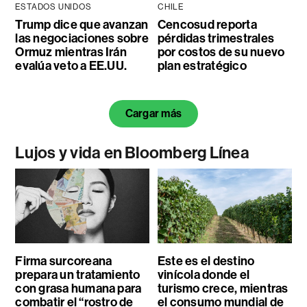
ESTADOS UNIDOS
CHILE
Trump dice que avanzan
Cencosud reporta
las negociaciones sobre
pérdidas trimestrales
Ormuz mientras Irán
por costos de su nuevo
evalúa veto a EE.UU.
plan estratégico
Cargar más
Lujos y vida en Bloomberg Línea
Firma surcoreana
Este es el destino
prepara un tratamiento
vinícola donde el
con grasa humana para
turismo crece, mientras
combatir el “rostro de
el consumo mundial de