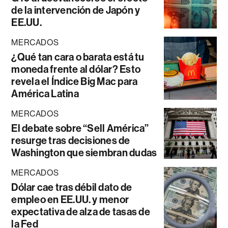
de la intervención de Japón y
EE.UU.
MERCADOS
¿Qué tan cara o barata está tu
moneda frente al dólar? Esto
revela el Índice Big Mac para
América Latina
MERCADOS
El debate sobre “Sell América”
resurge tras decisiones de
Washington que siembran dudas
MERCADOS
Dólar cae tras débil dato de
empleo en EE.UU. y menor
expectativa de alza de tasas de
la Fed