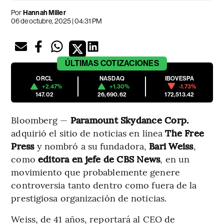
Por
Hannah Miller
06 de octubre, 2025 | 04:31 PM
ÚLTIMAS
COTIZACIONES
ORCL
NASDAQ
IBOVESPA
+2.47%
+1.30%
-1.73%
147.02
26,690.62
172,513.42
Bloomberg —
Paramount Skydance Corp.
adquirió el sitio de noticias en línea
The Free
Press
y nombró a su fundadora,
Bari Weiss
,
como
editora en jefe de CBS News
, en un
movimiento que probablemente genere
controversia tanto dentro como fuera de la
prestigiosa organización de noticias.
Weiss, de 41 años, reportará al CEO de