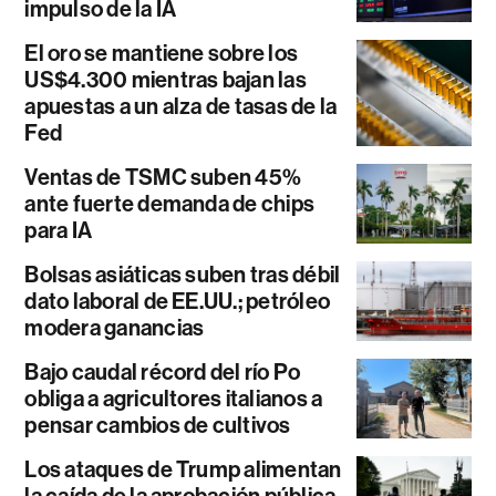
impulso de la IA
El oro se mantiene sobre los
US$4.300 mientras bajan las
apuestas a un alza de tasas de la
Fed
Ventas de TSMC suben 45%
ante fuerte demanda de chips
para IA
Bolsas asiáticas suben tras débil
dato laboral de EE.UU.; petróleo
modera ganancias
Bajo caudal récord del río Po
obliga a agricultores italianos a
pensar cambios de cultivos
Los ataques de Trump alimentan
la caída de la aprobación pública