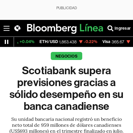
PUBLICIDAD
Ingresar
0.04%
ETH/USD
-0.22%
Visa
-0.13%
Merc
1,863.438
365.67
NEGOCIOS
Scotiabank supera
previsiones gracias a
sólido desempeño en su
banca canadiense
Su unidad bancaria nacional registró un beneficio
neto total de 959 millones de dólares canadienses
(US$693 millones) en el trimestre finalizado en julio.