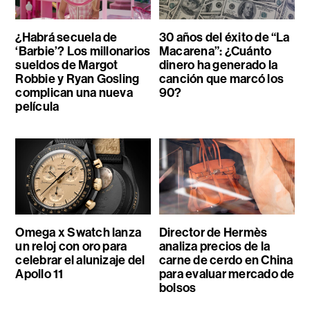
¿Habrá secuela de
30 años del éxito de “La
‘Barbie’? Los millonarios
Macarena”: ¿Cuánto
sueldos de Margot
dinero ha generado la
Robbie y Ryan Gosling
canción que marcó los
complican una nueva
90?
película
Omega x Swatch lanza
Director de Hermès
un reloj con oro para
analiza precios de la
celebrar el alunizaje del
carne de cerdo en China
Apollo 11
para evaluar mercado de
bolsos