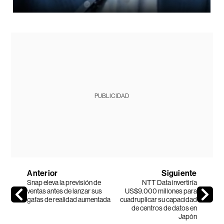
PUBLICIDAD
Anterior
Siguiente
Snap eleva la previsión de
NTT Data invertiría
ventas antes de lanzar sus
US$9.000 millones para
gafas de realidad aumentada
cuadruplicar su capacidad
de centros de datos en
Japón