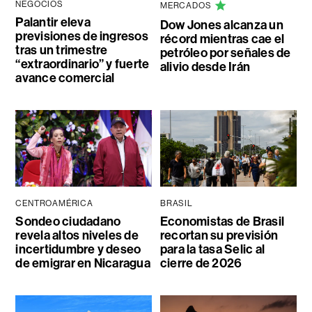
NEGOCIOS
MERCADOS
Palantir eleva
Dow Jones alcanza un
previsiones de ingresos
récord mientras cae el
tras un trimestre
petróleo por señales de
“extraordinario” y fuerte
alivio desde Irán
avance comercial
CENTROAMÉRICA
BRASIL
Sondeo ciudadano
Economistas de Brasil
revela altos niveles de
recortan su previsión
incertidumbre y deseo
para la tasa Selic al
de emigrar en Nicaragua
cierre de 2026