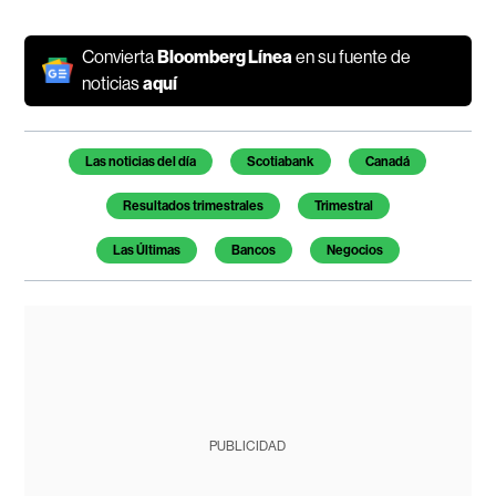
Convierta
Bloomberg Línea
en su fuente de
noticias
aquí
Temas de este artículo
Las noticias del día
Scotiabank
Canadá
Resultados trimestrales
Trimestral
Las Últimas
Bancos
Negocios
PUBLICIDAD