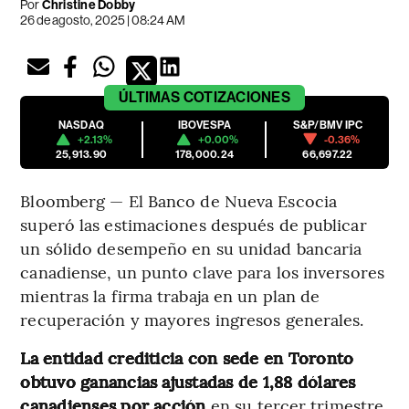
Por
Christine Dobby
26 de agosto, 2025 | 08:24 AM
ÚLTIMAS
COTIZACIONES
NASDAQ
IBOVESPA
S&P/BMV IPC
+2.13%
+0.00%
-0.36%
25,913.90
178,000.24
66,697.22
Bloomberg — El Banco de Nueva Escocia
superó las estimaciones después de publicar
un sólido desempeño en su unidad bancaria
canadiense, un punto clave para los inversores
mientras la firma trabaja en un plan de
recuperación y mayores ingresos generales.
La entidad crediticia con sede en Toronto
obtuvo ganancias ajustadas de 1,88 dólares
canadienses por acción
en su tercer trimestre