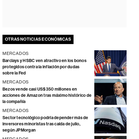
OTRAS NOTICIAS ECONÓMICAS
MERCADOS
Barclays y HSBC ven atractivo en los bonos
protegidos contra la inflación por dudas
sobre la Fed
MERCADOS
Bezos vende casi US$350 millones en
acciones de Amazon tras máximo histórico de
la compañía
MERCADOS
Sector tecnológico podría depender más de
inversores minoristas tras caída de julio,
según JPMorgan
MERCADOS