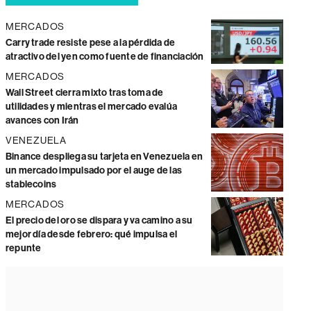
MERCADOS
Carry trade resiste pese a la pérdida de
atractivo del yen como fuente de financiación
MERCADOS
Wall Street cierra mixto tras toma de
utilidades y mientras el mercado evalúa
avances con Irán
VENEZUELA
Binance despliega su tarjeta en Venezuela en
un mercado impulsado por el auge de las
stablecoins
MERCADOS
El precio del oro se dispara y va camino a su
mejor día desde febrero: qué impulsa el
repunte