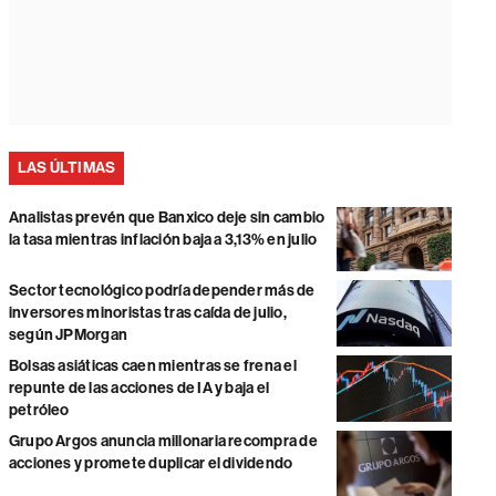
LAS ÚLTIMAS
Analistas prevén que Banxico deje sin cambio
la tasa mientras inflación baja a 3,13% en julio
Sector tecnológico podría depender más de
inversores minoristas tras caída de julio,
según JPMorgan
Bolsas asiáticas caen mientras se frena el
repunte de las acciones de IA y baja el
petróleo
Grupo Argos anuncia millonaria recompra de
acciones y promete duplicar el dividendo