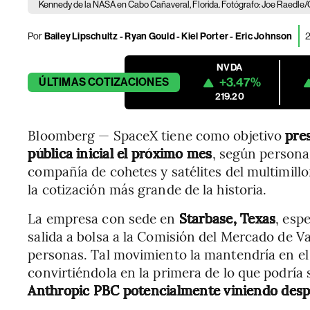
Kennedy de la NASA en Cabo Cañaveral, Florida. Fotógrafo: Joe Raedle/
Por
Bailey Lipschultz - Ryan Gould - Kiel Porter - Eric Johnson
2
NVDA
+3.47%
ÚLTIMAS
COTIZACIONES
219.20
Bloomberg — SpaceX tiene como objetivo
pre
pública inicial el próximo mes
, según personas
compañía de cohetes y satélites del multimill
la cotización más grande de la historia.
La empresa con sede en
Starbase, Texas
, esp
salida a bolsa a la Comisión del Mercado de Va
personas. Tal movimiento la mantendría en el
convirtiéndola en la primera de lo que podría 
Anthropic PBC potencialmente viniendo desp