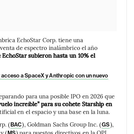
ámbrica EchoStar Corp. tiene una
 venta de espectro inalámbrico el año
e EchoStar subieron hasta un 10% el
r acceso a SpaceX y Anthropic con un nuevo
eparando para una posible IPO en 2026 que
vuelo increíble” para su cohete Starship en
tificial en el espacio y una base en la luna.
p. (
), Goldman Sachs Group Inc. (
),
BAC
GS
y (
) para puestos directivos en la OPI,
MS