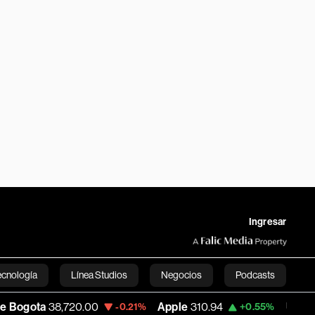
Ingresar
ecnología
Línea Studios
Negocios
Podcasts
8,720.00
Apple
310.94
USD COP
3,175.9
-0.21%
+0.55%
English