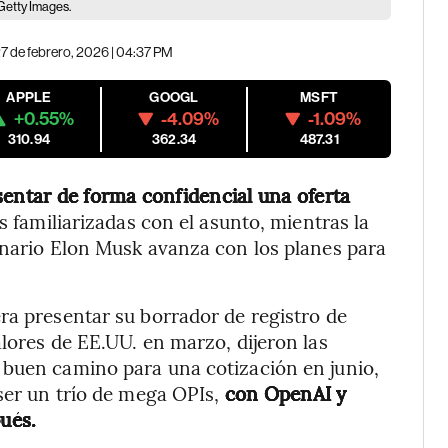
Getty Images.
7 de febrero, 2026 | 04:37 PM
APPLE
GOOGL
MSFT
+0.55%
-4.09%
-1.09%
310.94
362.34
487.31
sentar de forma confidencial una oferta
 familiarizadas con el asunto, mientras la
onario Elon Musk avanza con los planes para
era presentar su borrador de registro de
lores de EE.UU. en marzo, dijeron las
 buen camino para una cotización en junio,
ser un trío de mega OPIs,
con OpenAI y
ués.