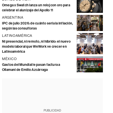
Omega x Swatch lanza un reloj con oro para
celebrar el alunizaje del Apollo 11
ARGENTINA
IPC de julio 2026: de cuánto sería la inflación,
según las consultoras
LATINOAMÉRICA
Ni presencial, ni remoto, ni híbrido: el nuevo
modelo laboral que WeWork ve crecer en
Latinoamérica
MÉXICO
Gastos del Mundial le pasan factura a
Ollamani de Emilio Azcárraga
PUBLICIDAD