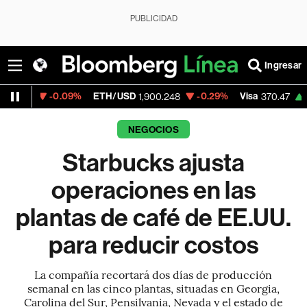
PUBLICIDAD
Ingresar
0.09%
ETH/USD
-0.29%
Visa
+0.52%
Me
1,900.248
370.47
NEGOCIOS
Starbucks ajusta
operaciones en las
plantas de café de EE.UU.
para reducir costos
La compañía recortará dos días de producción
semanal en las cinco plantas, situadas en Georgia,
Carolina del Sur, Pensilvania, Nevada y el estado de