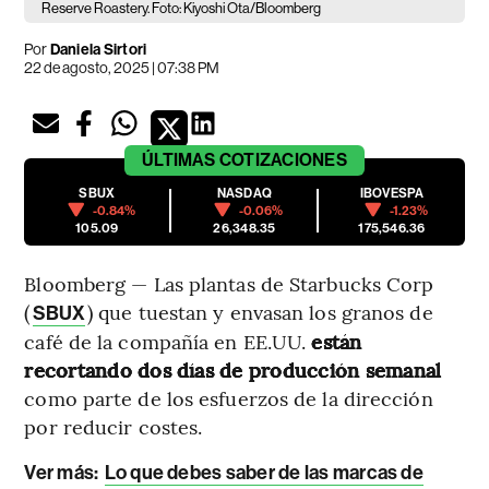
Reserve Roastery. Foto: Kiyoshi Ota/Bloomberg
Por
Daniela Sirtori
22 de agosto, 2025 | 07:38 PM
ÚLTIMAS
COTIZACIONES
SBUX
NASDAQ
IBOVESPA
-0.84%
-0.06%
-1.23%
105.09
26,348.35
175,546.36
Bloomberg — Las plantas de Starbucks Corp
(
) que tuestan y envasan los granos de
SBUX
café de la compañía en EE.UU.
están
recortando dos días de producción semanal
como parte de los esfuerzos de la dirección
por reducir costes.
Ver más:
Lo que debes saber de las marcas de