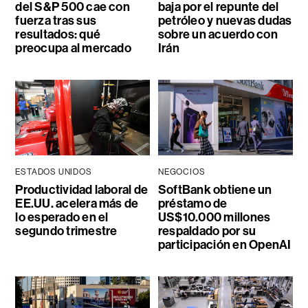
del S&P 500 cae con
baja por el repunte del
fuerza tras sus
petróleo y nuevas dudas
resultados: qué
sobre un acuerdo con
preocupa al mercado
Irán
ESTADOS UNIDOS
NEGOCIOS
Productividad laboral de
SoftBank obtiene un
EE.UU. acelera más de
préstamo de
lo esperado en el
US$10.000 millones
segundo trimestre
respaldado por su
participación en OpenAI