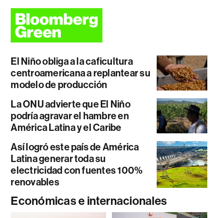
El Niño obliga a la caficultura
centroamericana a replantear su
modelo de producción
La ONU advierte que El Niño
podría agravar el hambre en
América Latina y el Caribe
Así logró este país de América
Latina generar toda su
electricidad con fuentes 100%
renovables
Económicas e internacionales