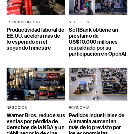
ESTADOS UNIDOS
NEGOCIOS
Productividad laboral de
SoftBank obtiene un
EE.UU. acelera más de
préstamo de
lo esperado en el
US$10.000 millones
segundo trimestre
respaldado por su
participación en OpenAI
NEGOCIOS
ECONOMÍA
Warner Bros. reduce sus
Pedidos industriales de
ventas por pérdida de
Alemania aumentan
derechos de la NBA y un
más de lo previsto por
débil negocio de cine
los economistas