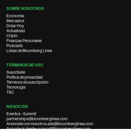
SOBRE NOSOTROS
Economía
Mercados
Dólar Hoy
Actualidad
Cripto
Finanzas Personales
Podcasts
Listas de Bloomberg Línea
TÉRMINOS DE USO
Suscríbete
Política de privacidad
Términos de suscripción
Tecnología
T&C
NEGOCIOS
Eventos - Summit
partnerships@bloomberglinea.com
Anúnciate con nosotros ads@bloomberglinea.com
Soporte al cliente: support@bloomberglinea.com