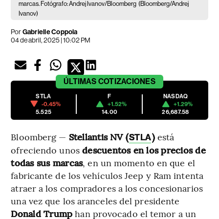
marcas. Fotógrafo: Andrej Ivanov/Bloomberg
(Bloomberg/Andrej
Ivanov)
Por
Gabrielle Coppola
04 de abril, 2025 | 10:02 PM
ÚLTIMAS
COTIZACIONES
STLA
F
NASDAQ
-0.45%
+1.52%
+1.29%
5.525
14.00
26,687.58
Bloomberg —
Stellantis NV (
)
está
STLA
ofreciendo unos
descuentos en los precios de
todas sus marcas
, en un momento en que el
fabricante de los vehículos Jeep y Ram intenta
atraer a los compradores a los concesionarios
una vez que los aranceles del presidente
Donald Trump
han provocado el temor a un