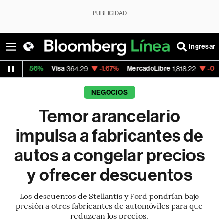
PUBLICIDAD
Ingresar
6%
Visa
-1.67%
MercadoLibre
-0.33%
Banco
364.29
1,818.22
NEGOCIOS
Temor arancelario
impulsa a fabricantes de
autos a congelar precios
y ofrecer descuentos
Los descuentos de Stellantis y Ford pondrían bajo
presión a otros fabricantes de automóviles para que
reduzcan los precios.