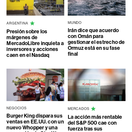
MUNDO
ARGENTINA
Irán dice que acuerdo
Presión sobre los
con Omán para
márgenes de
gestionar el estrecho de
MercadoLibre inquieta a
Ormuz está en su fase
inversores y acciones
final
caen en el Nasdaq
NEGOCIOS
MERCADOS
Burger King dispara sus
La acción más rentable
ventas en EE.UU. con un
del S&P 500 cae con
nuevo Whopper y una
fuerza tras sus