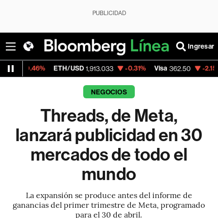
PUBLICIDAD
Ingresar
6%
ETH/USD
-0.31%
Visa
-2.15%
Mercado
1,913.033
362.50
NEGOCIOS
Threads, de Meta,
lanzará publicidad en 30
mercados de todo el
mundo
La expansión se produce antes del informe de
ganancias del primer trimestre de Meta, programado
para el 30 de abril.