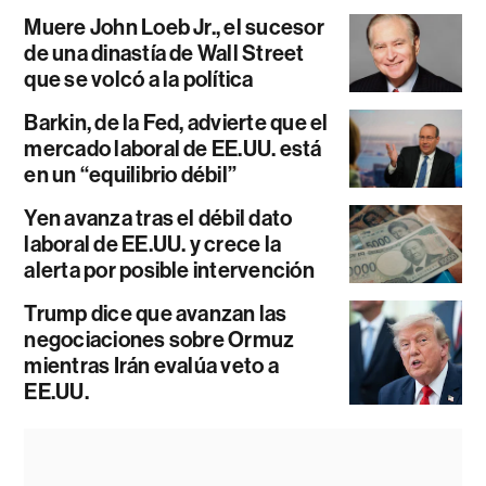
Muere John Loeb Jr., el sucesor
de una dinastía de Wall Street
que se volcó a la política
Barkin, de la Fed, advierte que el
mercado laboral de EE.UU. está
en un “equilibrio débil”
Yen avanza tras el débil dato
laboral de EE.UU. y crece la
alerta por posible intervención
Trump dice que avanzan las
negociaciones sobre Ormuz
mientras Irán evalúa veto a
EE.UU.