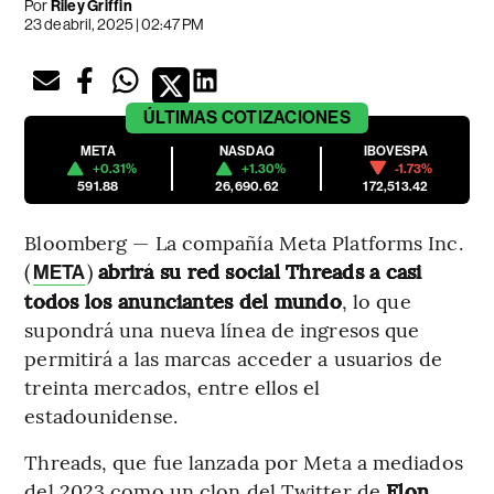
Por
Riley Griffin
23 de abril, 2025 | 02:47 PM
ÚLTIMAS
COTIZACIONES
META
NASDAQ
IBOVESPA
+0.31%
+1.30%
-1.73%
591.88
26,690.62
172,513.42
Bloomberg — La compañía Meta Platforms Inc.
(
)
abrirá su red social Threads a casi
META
todos los anunciantes del mundo
, lo que
supondrá una nueva línea de ingresos que
permitirá a las marcas acceder a usuarios de
treinta mercados, entre ellos el
estadounidense.
Threads, que fue lanzada por Meta a mediados
del 2023 como un clon del Twitter de
Elon