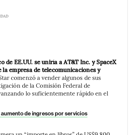
IDAD
o de EE.UU. se uniría a AT&T Inc. y SpaceX
e la empresa de telecomunicaciones y
tar comenzó a vender algunos de sus
tigación de la Comisión Federal de
anzando lo suficientemente rápido en el
l aumento de ingresos por servicios
mera un “importe en libros” de US$9.800