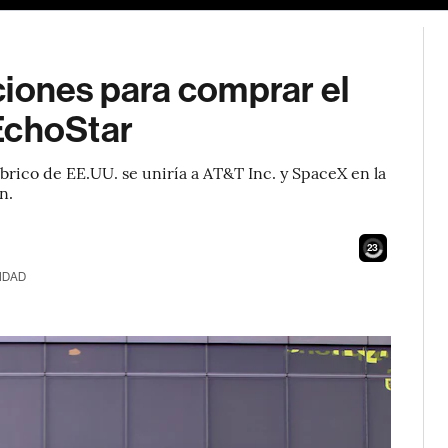
ciones para comprar el
EchoStar
brico de EE.UU. se uniría a AT&T Inc. y SpaceX en la
n.
21
IDAD