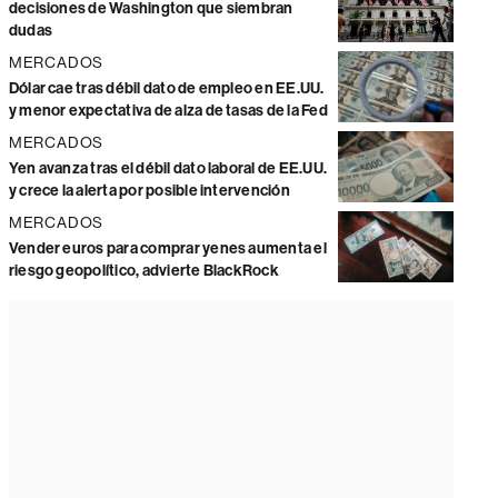
decisiones de Washington que siembran
dudas
MERCADOS
Dólar cae tras débil dato de empleo en EE.UU.
y menor expectativa de alza de tasas de la Fed
MERCADOS
Yen avanza tras el débil dato laboral de EE.UU.
y crece la alerta por posible intervención
MERCADOS
Vender euros para comprar yenes aumenta el
riesgo geopolítico, advierte BlackRock