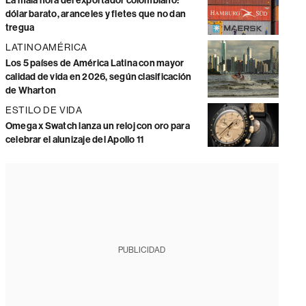
La mala hora del exportador colombiano:
dólar barato, aranceles y fletes que no dan
tregua
LATINOAMÉRICA
Los 5 países de América Latina con mayor
calidad de vida en 2026, según clasificación
de Wharton
ESTILO DE VIDA
Omega x Swatch lanza un reloj con oro para
celebrar el alunizaje del Apollo 11
PUBLICIDAD