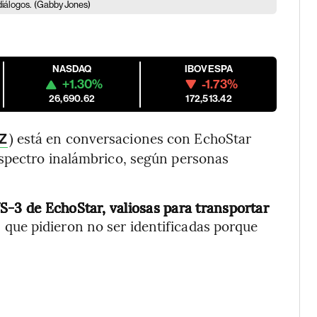
iálogos.
(Gabby Jones)
NASDAQ
IBOVESPA
+1.30%
-1.73%
26,690.62
172,513.42
) está en conversaciones con EchoStar
Z
espectro inalámbrico, según personas
S-3 de EchoStar, valiosas para transportar
, que pidieron no ser identificadas porque