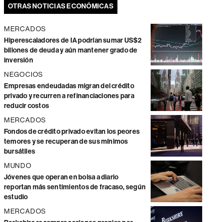
OTRAS NOTICIAS ECONÓMICAS
MERCADOS
Hiperescaladores de IA podrían sumar US$2
billones de deuda y aún mantener grado de
inversión
NEGOCIOS
Empresas endeudadas migran del crédito
privado y recurren a refinanciaciones para
reducir costos
MERCADOS
Fondos de crédito privado evitan los peores
temores y se recuperan de sus mínimos
bursátiles
MUNDO
Jóvenes que operan en bolsa a diario
reportan más sentimientos de fracaso, según
estudio
MERCADOS