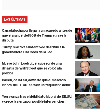
LAS ÚLTIMAS
Canadá lucha por llegar a un acuerdo antes de
que el arancel del 50% de Trump agrave la
disputa
Trump reactiva el intento de destituir a la
gobernadora Lisa Cook de la Fed
Muere John Loeb Jr., el sucesor de una
dinastía de Wall Street que se volcó a la
política
Barkin, de la Fed, advierte que el mercado
laboral de EE.UU. está en un “equilibrio débil”
Yen avanza tras el débil dato laboral de EE.UU.
y crece la alerta por posible intervención