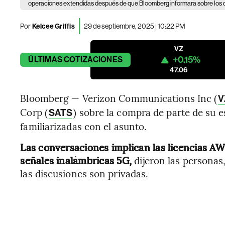
operaciones extendidas después de que Bloomberg informara sobre los d
Por
Kelcee Griffis
29 de septiembre, 2025 | 10:22 PM
VZ
+0.15%
ÚLTIMAS
COTIZACIONES
47.06
Bloomberg — Verizon Communications Inc (
V
Corp (
) sobre la compra de parte de su 
SATS
familiarizadas con el asunto.
Las conversaciones implican las licencias AW
señales inalámbricas 5G,
dijeron las personas
las discusiones son privadas.