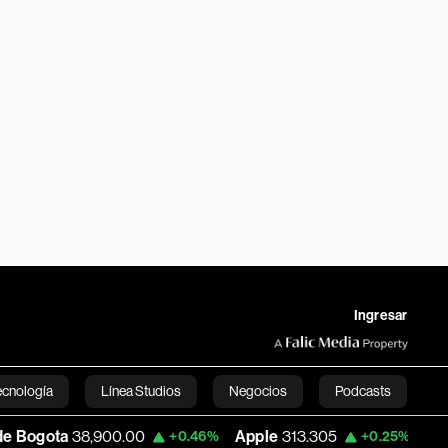
Ingresar
ecnología
Línea Studios
Negocios
Podcasts
900.00
Apple
313.305
USD COP
3,159.6
+0.46%
+0.25%
English