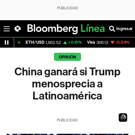
PUBLICIDAD
Ingresar
H/USD
+0.10%
Visa
-0.04%
MercadoLibre
1,862.52
366.13
1,
OPINIÓN
China ganará si Trump
menosprecia a
Latinoamérica
21
PUBLICIDAD