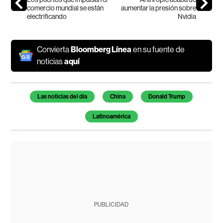
comercio mundial se están
aumentar la presión sobre
electrificando
Nvidia
Convierta
Bloomberg Línea
en su fuente de
noticias
aquí
Temas de este artículo
Las noticias del día
China
Donald Trump
Latinoamérica
PUBLICIDAD