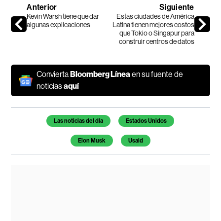
Anterior
Siguiente
Kevin Warsh tiene que dar
Estas ciudades de América
algunas explicaciones
Latina tienen mejores costos
que Tokio o Singapur para
construir centros de datos
Convierta
Bloomberg Línea
en su fuente de
noticias
aquí
Temas de este artículo
Las noticias del día
Estados Unidos
Elon Musk
Usaid