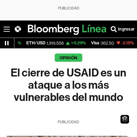
PUBLICIDAD
Ingresar
ETH/USD
+0.29%
Visa
-2.15%
MercadoLib
1,919.558
362.50
OPINIÓN
El cierre de USAID es un
ataque a los más
vulnerables del mundo
21
PUBLICIDAD