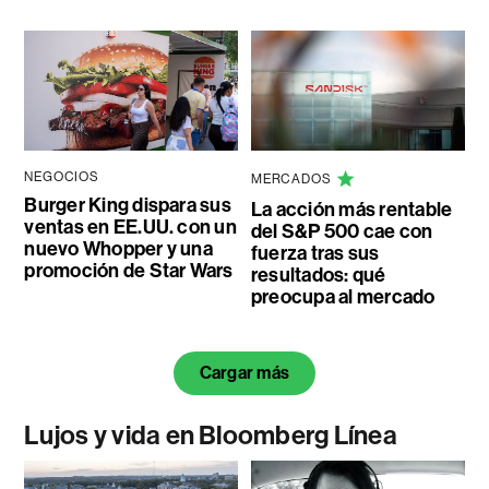
NEGOCIOS
MERCADOS
Burger King dispara sus
La acción más rentable
ventas en EE.UU. con un
del S&P 500 cae con
nuevo Whopper y una
fuerza tras sus
promoción de Star Wars
resultados: qué
preocupa al mercado
Cargar más
Lujos y vida en Bloomberg Línea