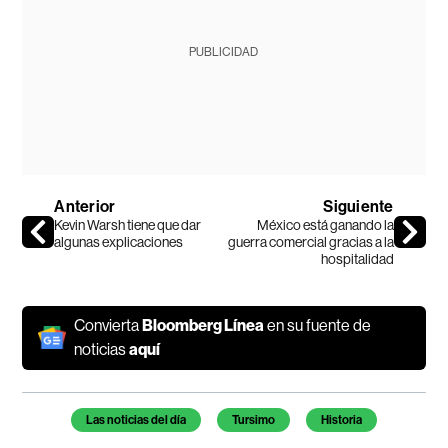
PUBLICIDAD
Anterior
Siguiente
Kevin Warsh tiene que dar
México está ganando la
algunas explicaciones
guerra comercial gracias a la
hospitalidad
Convierta
Bloomberg Línea
en su fuente de
noticias
aquí
Temas de este artículo
Las noticias del día
Tursimo
Historia