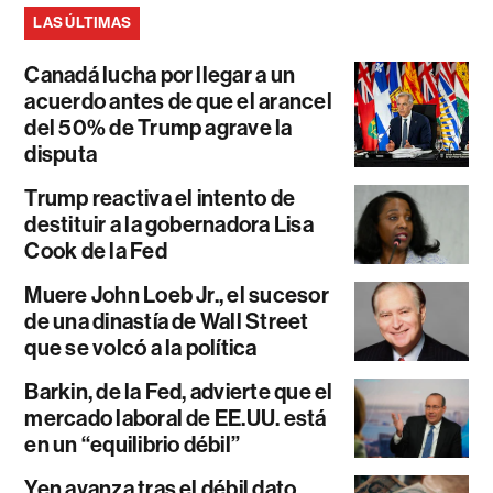
LAS ÚLTIMAS
Canadá lucha por llegar a un
acuerdo antes de que el arancel
del 50% de Trump agrave la
disputa
Trump reactiva el intento de
destituir a la gobernadora Lisa
Cook de la Fed
Muere John Loeb Jr., el sucesor
de una dinastía de Wall Street
que se volcó a la política
Barkin, de la Fed, advierte que el
mercado laboral de EE.UU. está
en un “equilibrio débil”
Yen avanza tras el débil dato