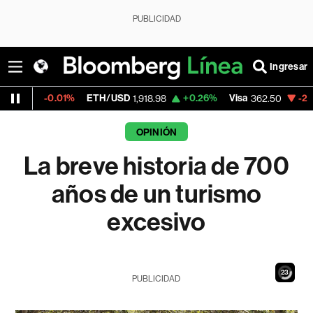
PUBLICIDAD
Ingresar
01%
ETH/USD
+0.26%
Visa
-2.15%
Mercado
1,918.98
362.50
OPINIÓN
La breve historia de 700
años de un turismo
excesivo
21
PUBLICIDAD