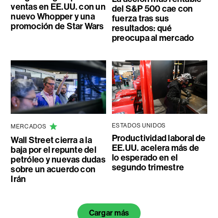
ventas en EE.UU. con un
del S&P 500 cae con
nuevo Whopper y una
fuerza tras sus
promoción de Star Wars
resultados: qué
preocupa al mercado
ESTADOS UNIDOS
MERCADOS
Productividad laboral de
Wall Street cierra a la
EE.UU. acelera más de
baja por el repunte del
lo esperado en el
petróleo y nuevas dudas
segundo trimestre
sobre un acuerdo con
Irán
Cargar más