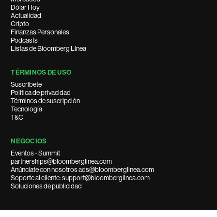
Dólar Hoy
Actualidad
Cripto
Finanzas Personales
Podcasts
Listas de Bloomberg Línea
TÉRMINOS DE USO
Suscríbete
Política de privacidad
Términos de suscripción
Tecnología
T&C
NEGOCIOS
Eventos - Summit
partnerships@bloomberglinea.com
Anúnciate con nosotros ads@bloomberglinea.com
Soporte al cliente: support@bloomberglinea.com
Soluciones de publicidad