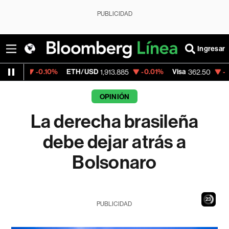
PUBLICIDAD
Ingresar
10%
ETH/USD
-0.01%
Visa
-2.15%
Mercad
1,913.885
362.50
OPINIÓN
La derecha brasileña
debe dejar atrás a
Bolsonaro
21
PUBLICIDAD