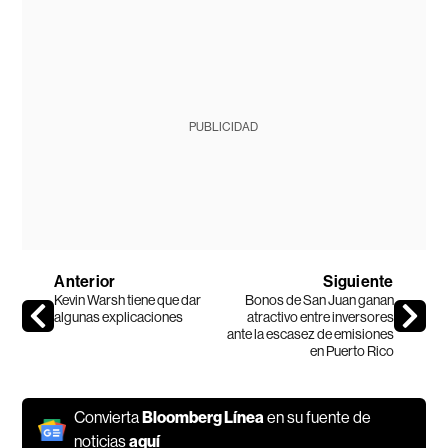
PUBLICIDAD
Anterior
Siguiente
Kevin Warsh tiene que dar
Bonos de San Juan ganan
algunas explicaciones
atractivo entre inversores
ante la escasez de emisiones
en Puerto Rico
Convierta
Bloomberg Línea
en su fuente de
noticias
aquí