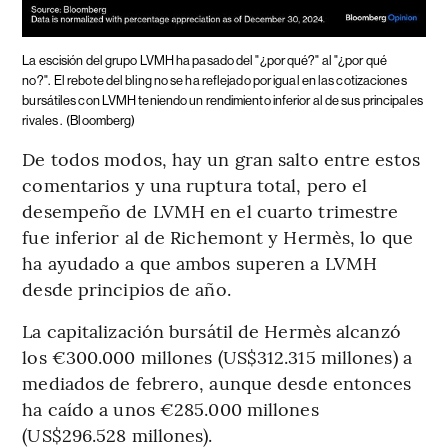
La escisión del grupo LVMH ha pasado del "¿por qué?" al "¿por qué
no?".
El rebote del bling no se ha reflejado por igual en las cotizaciones
bursátiles con LVMH teniendo un rendimiento inferior al de sus principales
rivales .
(Bloomberg)
De todos modos, hay un gran salto entre estos
comentarios y una ruptura total, pero el
desempeño de LVMH en el cuarto trimestre
fue inferior al de Richemont y Hermès, lo que
ha ayudado a que ambos superen a LVMH
desde principios de año.
La capitalización bursátil de Hermès alcanzó
los €300.000 millones (US$312.315 millones) a
mediados de febrero, aunque desde entonces
ha caído a unos €285.000 millones
(US$296.528 millones).