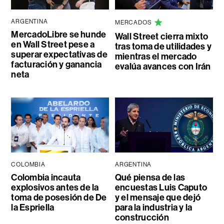
ARGENTINA
MERCADOS
MercadoLibre se hunde
Wall Street cierra mixto
en Wall Street pese a
tras toma de utilidades y
superar expectativas de
mientras el mercado
facturación y ganancia
evalúa avances con Irán
neta
COLOMBIA
ARGENTINA
Colombia incauta
Qué piensa de las
explosivos antes de la
encuestas Luis Caputo
toma de posesión de De
y el mensaje que dejó
la Espriella
para la industria y la
construcción