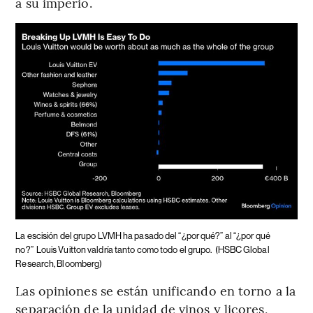
a su imperio.
La escisión del grupo LVMH ha pasado del “¿por qué?” al “¿por qué
no?”
Louis Vuitton valdría tanto como todo el grupo.
(HSBC Global
Research, Bloomberg)
Las opiniones se están unificando en torno a la
separación de la unidad de vinos y licores,