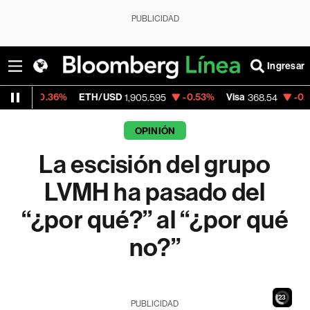
PUBLICIDAD
Ingresar
6%
ETH/USD
-0.53%
Visa
-0.28%
Mercad
1,905.595
368.54
OPINIÓN
La escisión del grupo
LVMH ha pasado del
“¿por qué?” al “¿por qué
no?”
21
PUBLICIDAD