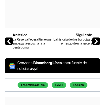
Anterior
Siguiente
La Reserva Federal tiene que
La historia de dos burbujas y
empezar a escuchar a la
el riesgo de una tercera
gente común
Convierta
Bloomberg Línea
en su fuente de
noticias
aquí
Temas de este artículo
Las noticias del día
LVMH
Escisión