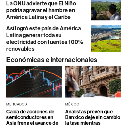
La ONU advierte que El Niño
podría agravar el hambre en
América Latina y el Caribe
Así logró este país de América
Latina generar toda su
electricidad con fuentes 100%
renovables
Económicas e internacionales
MERCADOS
MÉXICO
Caída de acciones de
Analistas prevén que
semiconductores en
Banxico deje sin cambio
Asia frena el avance de
la tasa mientras