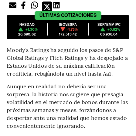
ÚLTIMAS
COTIZACIONES
NASDAQ
IBOVESPA
S&P/BMV IPC
+1.30%
-1.73%
+0.82%
26,690.62
172,513.42
66,938.64
Moody’s Ratings ha seguido los pasos de S&P
Global Ratings y Fitch Ratings y ha despojado a
Estados Unidos de su máxima calificación
crediticia, rebajándola un nivel hasta Aa1.
Aunque en realidad no debería ser una
sorpresa, la historia nos sugiere que presagia
volatilidad en el mercado de bonos durante las
próximas semanas y meses, forzándonos a
despertar ante una realidad que hemos estado
convenientemente ignorando.