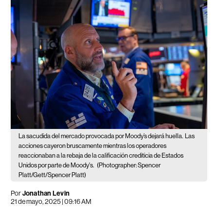
La sacudida del mercado provocada por Moody’s dejará huella.
Las
acciones cayeron bruscamente mientras los operadores
reaccionaban a la rebaja de la calificación crediticia de Estados
Unidos por parte de Moody's.
(Photographer: Spencer
Platt/Gett/Spencer Platt)
Por
Jonathan Levin
21 de mayo, 2025 | 09:16 AM