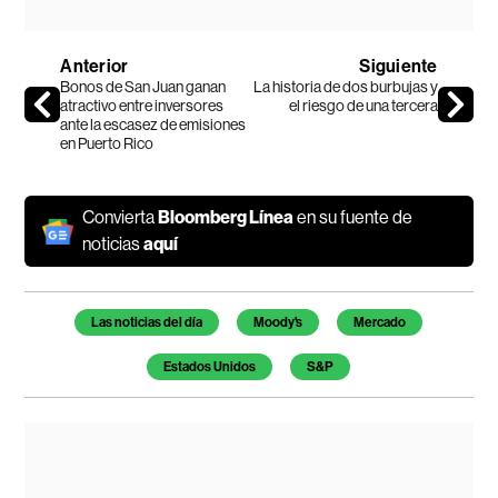
Anterior
Siguiente
Bonos de San Juan ganan
La historia de dos burbujas y
atractivo entre inversores
el riesgo de una tercera
ante la escasez de emisiones
en Puerto Rico
Convierta
Bloomberg Línea
en su fuente de
noticias
aquí
Temas de este artículo
Las noticias del día
Moody's
Mercado
Estados Unidos
S&P