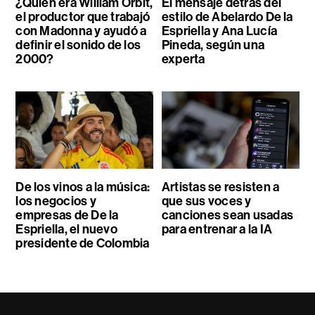
¿Quién era William Orbit,
El mensaje detrás del
el productor que trabajó
estilo de Abelardo De la
con Madonna y ayudó a
Espriella y Ana Lucía
definir el sonido de los
Pineda, según una
2000?
experta
De los vinos a la música:
Artistas se resisten a
los negocios y
que sus voces y
empresas de De la
canciones sean usadas
Espriella, el nuevo
para entrenar a la IA
presidente de Colombia