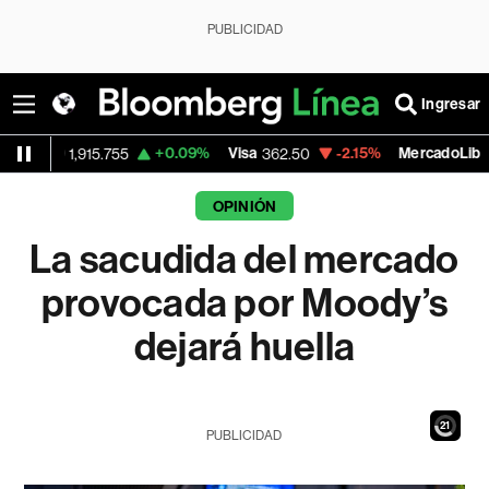
PUBLICIDAD
Ingresar
+0.09%
Visa
-2.15%
MercadoLibre
.755
362.50
1,821.795
OPINIÓN
La sacudida del mercado
provocada por Moody’s
dejará huella
19
PUBLICIDAD