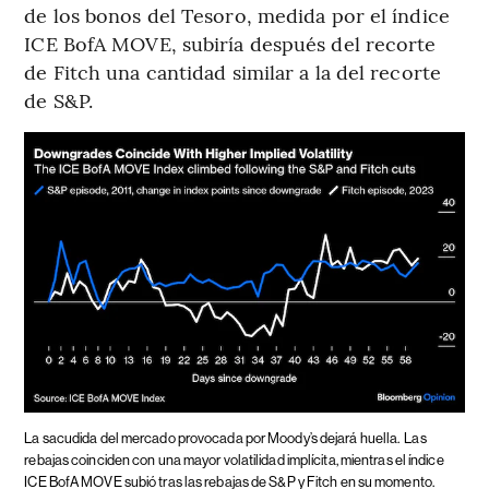
de los bonos del Tesoro, medida por el índice
ICE BofA MOVE, subiría después del recorte
de Fitch una cantidad similar a la del recorte
de S&P.
La sacudida del mercado provocada por Moody’s dejará huella.
Las
rebajas coinciden con una mayor volatilidad implícita, mientras el índice
ICE BofA MOVE subió tras las rebajas de S&P y Fitch en su momento.