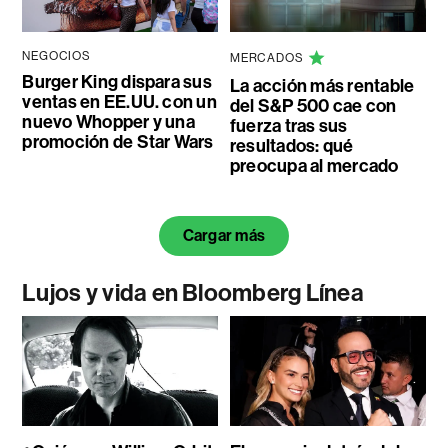
NEGOCIOS
MERCADOS
Burger King dispara sus
La acción más rentable
ventas en EE.UU. con un
del S&P 500 cae con
nuevo Whopper y una
fuerza tras sus
promoción de Star Wars
resultados: qué
preocupa al mercado
Cargar más
Lujos y vida en Bloomberg Línea