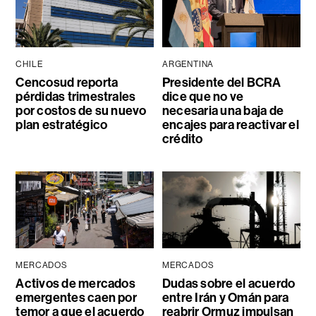
CHILE
ARGENTINA
Cencosud reporta
Presidente del BCRA
pérdidas trimestrales
dice que no ve
por costos de su nuevo
necesaria una baja de
plan estratégico
encajes para reactivar el
crédito
MERCADOS
MERCADOS
Activos de mercados
Dudas sobre el acuerdo
emergentes caen por
entre Irán y Omán para
temor a que el acuerdo
reabrir Ormuz impulsan