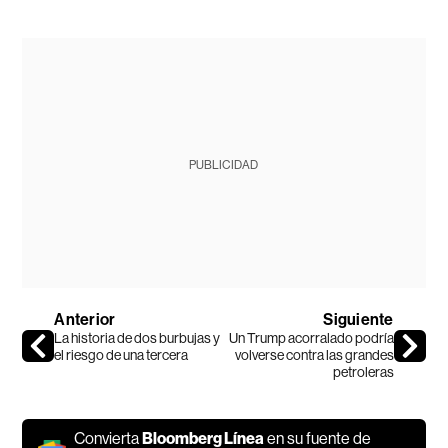
PUBLICIDAD
Anterior
Siguiente
La historia de dos burbujas y
Un Trump acorralado podría
el riesgo de una tercera
volverse contra las grandes
petroleras
Convierta
Bloomberg Línea
en su fuente de