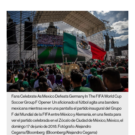
Fans Celebrate As Mexico Defeats Germany In The FIFA World Cup
Soccer Group F Opener
Un aficionado al fútbol agita una bandera
mexicana mientras ve en una pantalla el partido inaugural del Grupo
F del Mundial de la FIFA entre México y Alemania, en una fiesta para
ver el partido celebrada en el Zócalo de Ciudad de México, México, el
domingo 17 de junio de 2018. Fotógrafo: Alejandro
Cegarra/Bloomberg
(Bloomberg/Alejandro Cegarra)