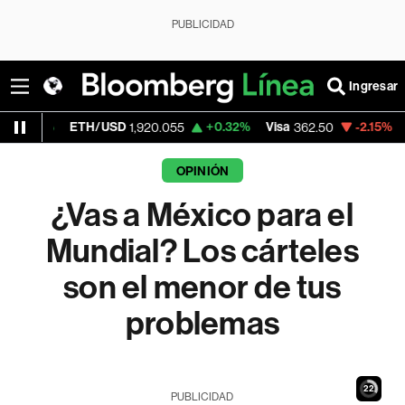
PUBLICIDAD
Ingresar
TH/USD
+0.32%
Visa
-2.15%
MercadoLibre
1,920.055
362.50
OPINIÓN
¿Vas a México para el
Mundial? Los cárteles
son el menor de tus
problemas
20
PUBLICIDAD