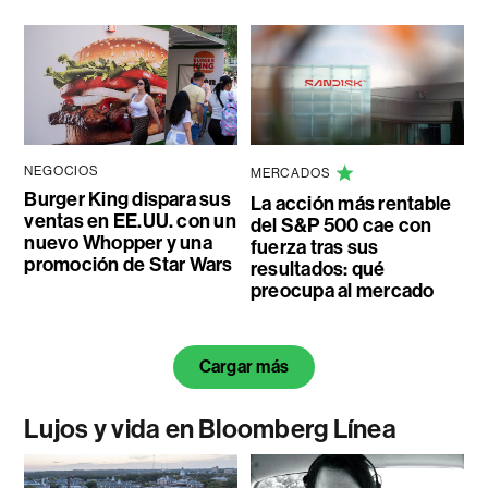
NEGOCIOS
MERCADOS
Burger King dispara sus
La acción más rentable
ventas en EE.UU. con un
del S&P 500 cae con
nuevo Whopper y una
fuerza tras sus
promoción de Star Wars
resultados: qué
preocupa al mercado
Cargar más
Lujos y vida en Bloomberg Línea