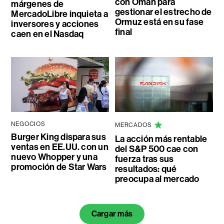
con Omán para
márgenes de
gestionar el estrecho de
MercadoLibre inquieta a
Ormuz está en su fase
inversores y acciones
final
caen en el Nasdaq
NEGOCIOS
MERCADOS
Burger King dispara sus
La acción más rentable
ventas en EE.UU. con un
del S&P 500 cae con
nuevo Whopper y una
fuerza tras sus
promoción de Star Wars
resultados: qué
preocupa al mercado
Cargar más