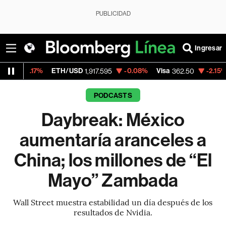
PUBLICIDAD
Ingresar
17%
ETH/USD
-0.08%
Visa
-2.15%
Mercad
1,917.595
362.50
PODCASTS
Daybreak: México
aumentaría aranceles a
China; los millones de “El
Mayo” Zambada
Wall Street muestra estabilidad un día después de los
resultados de Nvidia.