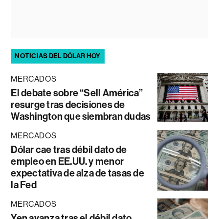
NOTICIAS DEL DÓLAR HOY
MERCADOS
El debate sobre “Sell América”
resurge tras decisiones de
Washington que siembran dudas
MERCADOS
Dólar cae tras débil dato de
empleo en EE.UU. y menor
expectativa de alza de tasas de
la Fed
MERCADOS
Yen avanza tras el débil dato