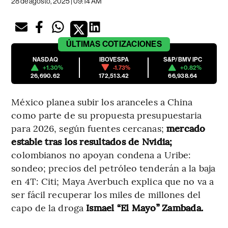
28 de agosto, 2025 | 09:14 AM
ÚLTIMAS
COTIZACIONES
NASDAQ
IBOVESPA
S&P/BMV IPC
+1.30%
-1.73%
+0.82%
26,690.62
172,513.42
66,938.64
México planea subir los aranceles a China
como parte de su propuesta presupuestaria
para 2026, según fuentes cercanas;
mercado
estable tras los resultados de Nvidia;
colombianos no apoyan condena a Uribe:
sondeo; precios del petróleo tenderán a la baja
en 4T: Citi; Maya Averbuch explica que no va a
ser fácil recuperar los miles de millones del
capo de la droga
Ismael “El Mayo” Zambada.