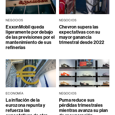
NEGOCIOS
NEGOCIOS
ExxonMobil queda
Chevron supera las
ligeramente por debajo
expectativas con su
de las previsiones por el
mayor ganancia
mantenimiento de sus
trimestral desde 2022
refinerías
ECONOMÍA
NEGOCIOS
La inflación de la
Puma reduce sus
eurozona repunta y
pérdidas trimestrales
refuerza las
mientras avanza su plan