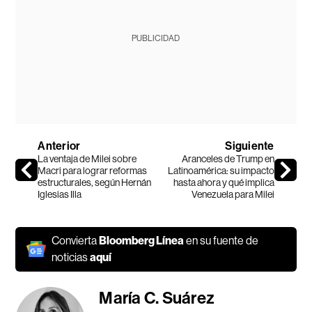
PUBLICIDAD
Anterior
Siguiente
La ventaja de Milei sobre
Aranceles de Trump en
Macri para lograr reformas
Latinoamérica: su impacto
estructurales, según Hernán
hasta ahora y qué implica
Iglesias Illa
Venezuela para Milei
Convierta
Bloomberg Línea
en su fuente de
noticias
aquí
María C. Suárez