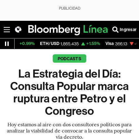
PUBLICIDAD
Ingresar
0.99%
ETH/USD
+1.55%
Visa
-0.04%
Mer
1,865.435
366.13
PODCASTS
La Estrategia del Día:
Consulta Popular marca
ruptura entre Petro y el
Congreso
Hoy estamos al aire con dos consultores políticos para
analizar la viabilidad de convocar a la consulta popular
vía decreto.