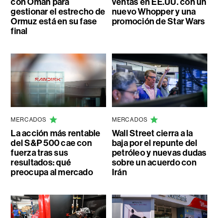
con Omán para
ventas en EE.UU. con un
gestionar el estrecho de
nuevo Whopper y una
Ormuz está en su fase
promoción de Star Wars
final
MERCADOS
MERCADOS
La acción más rentable
Wall Street cierra a la
del S&P 500 cae con
baja por el repunte del
fuerza tras sus
petróleo y nuevas dudas
resultados: qué
sobre un acuerdo con
preocupa al mercado
Irán