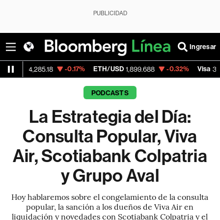
PUBLICIDAD
Ingresar
-0.17%
ETH/USD
-0.32%
Visa
+
,285.18
1,899.688
370.47
PODCASTS
La Estrategia del Día:
Consulta Popular, Viva
Air, Scotiabank Colpatria
y Grupo Aval
Hoy hablaremos sobre el congelamiento de la consulta
popular, la sanción a los dueños de Viva Air en
liquidación y novedades con Scotiabank Colpatria y el