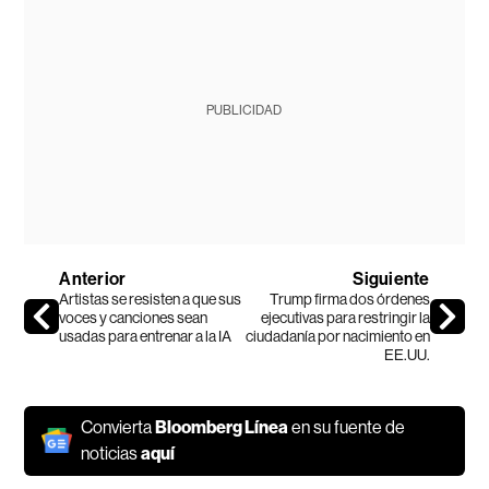
PUBLICIDAD
Anterior
Siguiente
Artistas se resisten a que sus
Trump firma dos órdenes
voces y canciones sean
ejecutivas para restringir la
usadas para entrenar a la IA
ciudadanía por nacimiento en
EE.UU.
Convierta
Bloomberg Línea
en su fuente de
noticias
aquí