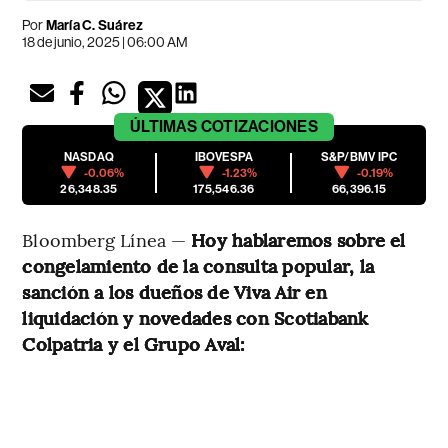
Por
María C. Suárez
18 de junio, 2025 | 06:00 AM
ÚLTIMAS
COTIZACIONES
NASDAQ
IBOVESPA
S&P/BMV IPC
-0.06%
-1.23%
-0.19%
26,348.35
175,546.36
66,396.15
Bloomberg Línea —
Hoy hablaremos sobre el
congelamiento de la consulta popular, la
sanción a los dueños de Viva Air en
liquidación y novedades con Scotiabank
Colpatria y el Grupo Aval: