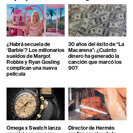
¿Habrá secuela de
30 años del éxito de “La
‘Barbie’? Los millonarios
Macarena”: ¿Cuánto
sueldos de Margot
dinero ha generado la
Robbie y Ryan Gosling
canción que marcó los
complican una nueva
90?
película
Omega x Swatch lanza
Director de Hermès