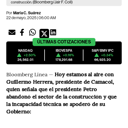
(Bloomberg/Jair F. Coll)
construcción.
Por
María C. Suárez
22 de mayo, 2025 | 06:00 AM
ÚLTIMAS
COTIZACIONES
NASDAQ
IBOVESPA
S&P/BMV IPC
+2.50%
+0.16%
+0.34%
26,562.01
178,291.68
66,925.20
Bloomberg Línea —
Hoy estamos al aire con
Guillermo Herrera, presidente de Camacol,
quien señala que el presidente Petro
abandonó el sector de la construcción y que
la incapacidad técnica se apoderó de su
Gobierno: