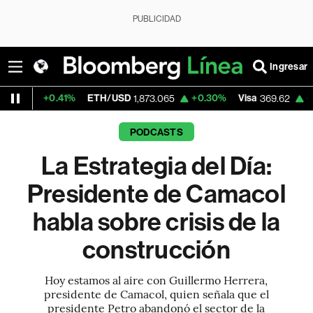
PUBLICIDAD
Ingresar
0.41%
ETH/USD
+0.30%
Visa
+1.08%
Me
1,873.065
369.62
PODCASTS
La Estrategia del Día:
Presidente de Camacol
habla sobre crisis de la
construcción
Hoy estamos al aire con Guillermo Herrera,
presidente de Camacol, quien señala que el
presidente Petro abandonó el sector de la