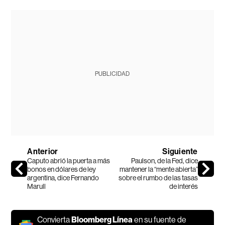
PUBLICIDAD
Anterior
Siguiente
Caputo abrió la puerta a más
Paulson, de la Fed, dice
bonos en dólares de ley
mantener la “mente abierta”
argentina, dice Fernando
sobre el rumbo de las tasas
Marull
de interés
Convierta
Bloomberg Línea
en su fuente de