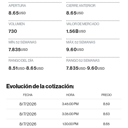
APERTURA
CIERRE ANTERIOR
8.65
8.65
USD
USD
VOLUMEN
VALOR DE MERCADO
730
1.56B
USD
MÍN. 52 SEMANAS
MÁX. 52 SEMANAS
7.835
9.60
USD
USD
RANGO DEL DÍA
RANGO 52 SEMANAS
8.51
-
8.65
7.835
-
9.60
USD
USD
USD
USD
Evolución de la cotización:
FECHA
HORA
PRECIO
8/7/2026
3:45:00 PM
8.59
8/7/2026
3:35:00 PM
8.63
8/7/2026
1:30:00 PM
8.65