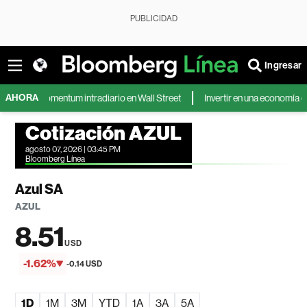
PUBLICIDAD
Ingresar
AHORA
e momentum intradiario en Wall Street
Invertir en una economía que env
Cotización AZUL
agosto 07, 2026 | 03:45 PM
Bloomberg Línea
Azul SA
AZUL
8.51
USD
-1.62%
-0.14 USD
1D
1M
3M
YTD
1A
3A
5A