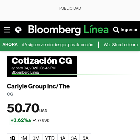
PUBLICIDAD
Ingresar
AHORA
y BofA siguen viendo riesgos para la acción
Wall Street celebra avances
Cotización CG
agosto 04, 2026 | 05:45 PM
Bloomberg Línea
Carlyle Group Inc/The
CG
50.70
USD
+3.62%
+1.77 USD
1D
1M
3M
YTD
1A
3A
5A