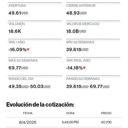
APERTURA
CIERRE ANTERIOR
49.61
48.93
USD
USD
VOLUMEN
VALOR DE MERCADO
18.6K
18.0B
USD
VAR. 1 AÑO
MÍN. 52 SEMANAS
-16.09%
39.615
USD
MÁX. 52 SEMANAS
VAR. EN EL AÑO
69.77
-14.18%
USD
RANGO DEL DÍA
RANGO 52 SEMANAS
49.35
-
50.03
39.615
-
69.77
USD
USD
USD
USD
Evolución de la cotización:
FECHA
HORA
PRECIO
8/4/2026
5:45:00 PM
50.700