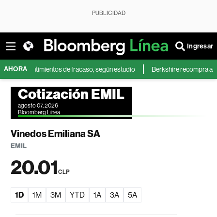
PUBLICIDAD
Ingresar
AHORA
 sentimientos de fracaso, según estudio
Berkshire recompra acciones pr
Cotización EMIL
agosto 07, 2026
Bloomberg Línea
Vinedos Emiliana SA
EMIL
20.01
CLP
1D
1M
3M
YTD
1A
3A
5A