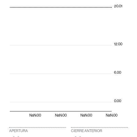
20.01
12.00
6.00
0.00
NaN:00
NaN:00
NaN:00
NaN:00
APERTURA
CIERRE ANTERIOR