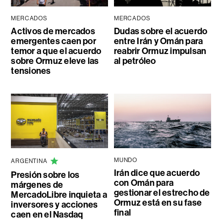
MERCADOS
MERCADOS
Activos de mercados
Dudas sobre el acuerdo
emergentes caen por
entre Irán y Omán para
temor a que el acuerdo
reabrir Ormuz impulsan
sobre Ormuz eleve las
al petróleo
tensiones
MUNDO
ARGENTINA
Irán dice que acuerdo
Presión sobre los
con Omán para
márgenes de
gestionar el estrecho de
MercadoLibre inquieta a
Ormuz está en su fase
inversores y acciones
final
caen en el Nasdaq