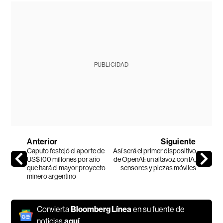
PUBLICIDAD
Anterior
Siguiente
Caputo festejó el aporte de
Así será el primer dispositivo
US$100 millones por año
de OpenAI: un altavoz con IA,
que hará el mayor proyecto
sensores y piezas móviles
minero argentino
Convierta
Bloomberg Línea
en su fuente de
noticias
aquí