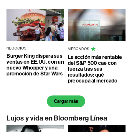
NEGOCIOS
MERCADOS
Burger King dispara sus
La acción más rentable
ventas en EE.UU. con un
del S&P 500 cae con
nuevo Whopper y una
fuerza tras sus
promoción de Star Wars
resultados: qué
preocupa al mercado
Cargar más
Lujos y vida en Bloomberg Línea