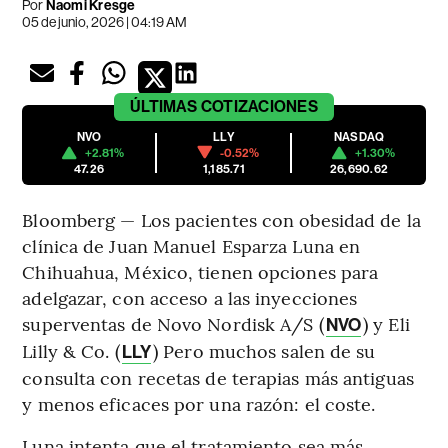
Por
Naomi Kresge
05 de junio, 2026 | 04:19 AM
ÚLTIMAS
COTIZACIONES
NVO
LLY
NASDAQ
+2.81%
-0.52%
+1.30%
47.26
1,185.71
26,690.62
Bloomberg — Los pacientes con obesidad de la
clínica de Juan Manuel Esparza Luna en
Chihuahua, México, tienen opciones para
adelgazar, con acceso a las inyecciones
superventas de Novo Nordisk A/S (
) y Eli
NVO
Lilly & Co. (
) Pero muchos salen de su
LLY
consulta con recetas de terapias más antiguas
y menos eficaces por una razón: el coste.
Luna intenta que el tratamiento sea más