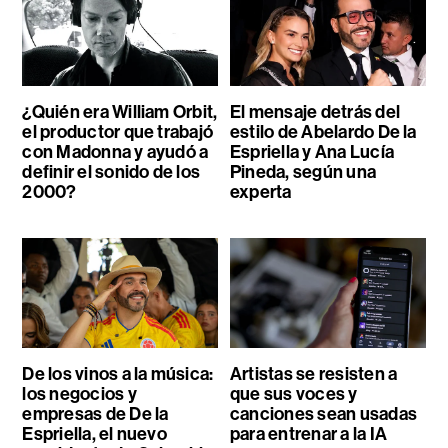
¿Quién era William Orbit,
El mensaje detrás del
el productor que trabajó
estilo de Abelardo De la
con Madonna y ayudó a
Espriella y Ana Lucía
definir el sonido de los
Pineda, según una
2000?
experta
De los vinos a la música:
Artistas se resisten a
los negocios y
que sus voces y
empresas de De la
canciones sean usadas
Espriella, el nuevo
para entrenar a la IA