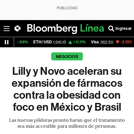
PUBLICIDAD
Ingresar
ETH/USD
+0.11%
Visa
-2.15%
MercadoLibre
1,916.15
362.50
NEGOCIOS
Lilly y Novo aceleran su
expansión de fármacos
contra la obesidad con
foco en México y Brasil
Las nuevas píldoras pronto harán que el tratamiento
sea más accesible para millones de personas.