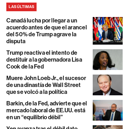
LAS ÚLTIMAS
Canadá lucha por llegar a un
acuerdo antes de que el arancel
del 50% de Trump agrave la
disputa
Trump reactiva el intento de
destituir a la gobernadora Lisa
Cook de la Fed
Muere John Loeb Jr., el sucesor
de una dinastía de Wall Street
que se volcó a la política
Barkin, de la Fed, advierte que el
mercado laboral de EE.UU. está
en un “equilibrio débil”
Yen avanza tras el débil dato