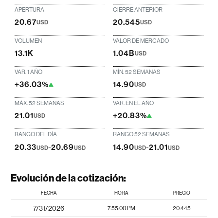
APERTURA
CIERRE ANTERIOR
20.67
20.545
USD
USD
VOLUMEN
VALOR DE MERCADO
13.1K
1.04B
USD
VAR. 1 AÑO
MÍN. 52 SEMANAS
+36.03%
14.90
USD
MÁX. 52 SEMANAS
VAR. EN EL AÑO
21.01
+20.83%
USD
RANGO DEL DÍA
RANGO 52 SEMANAS
20.33
-
20.69
14.90
-
21.01
USD
USD
USD
USD
Evolución de la cotización:
FECHA
HORA
PRECIO
7/31/2026
7:55:00 PM
20.445