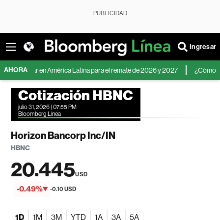
PUBLICIDAD
Ingresar
AHORA
l dólar en América Latina para el remate de 2026 y 2027
¿Cómo invertir a
Cotización HBNC
julio 31, 2026 | 07:55 PM
Bloomberg Línea
Horizon Bancorp Inc/IN
HBNC
20.445
USD
-0.49%
-0.10 USD
1D
1M
3M
YTD
1A
3A
5A