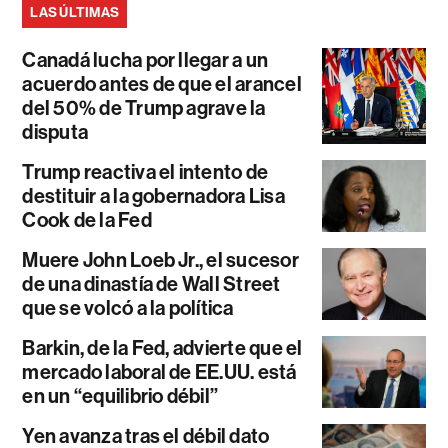
LAS ÚLTIMAS
Canadá lucha por llegar a un
acuerdo antes de que el arancel
del 50% de Trump agrave la
disputa
Trump reactiva el intento de
destituir a la gobernadora Lisa
Cook de la Fed
Muere John Loeb Jr., el sucesor
de una dinastía de Wall Street
que se volcó a la política
Barkin, de la Fed, advierte que el
mercado laboral de EE.UU. está
en un “equilibrio débil”
Yen avanza tras el débil dato