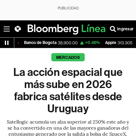
PUBLICIDAD
Ingresar
nco de Bogota
+0.46%
Apple
+0.25%
US
38,900.00
313.305
MERCADOS
La acción espacial que
más sube en 2026
fabrica satélites desde
Uruguay
Satellogic acumula un alza superior al 250% este año y
se ha convertido en una de las mayores ganadoras del
entusiasmo generado por la salida a bolsa de SpaceX.