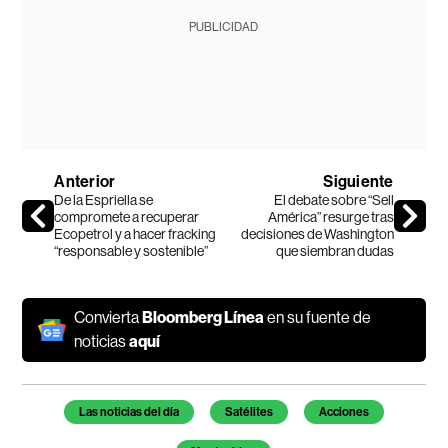
PUBLICIDAD
Anterior
Siguiente
De la Espriella se
El debate sobre “Sell
compromete a recuperar
América” resurge tras
Ecopetrol y a hacer fracking
decisiones de Washington
“responsable y sostenible”
que siembran dudas
Convierta
Bloomberg Línea
en su fuente de
noticias
aquí
Temas de este artículo
Las noticias del día
Satélites
Acciones