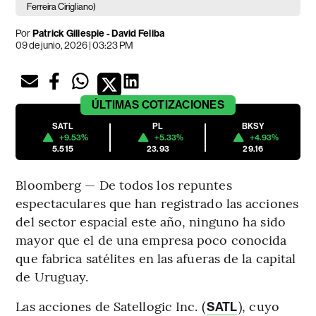
Ferreira Cirigliano)
Por
Patrick Gillespie - David Feliba
09 de junio, 2026 | 03:23 PM
ÚLTIMAS
COTIZACIONES
SATL
PL
BKSY
+9.53%
+5.33%
+4.93%
5.515
23.93
29.16
Bloomberg — De todos los repuntes
espectaculares que han registrado las acciones
del sector espacial este año, ninguno ha sido
mayor que el de una empresa poco conocida
que fabrica satélites en las afueras de la capital
de Uruguay.
Las acciones de Satellogic Inc. (
), cuyo
SATL