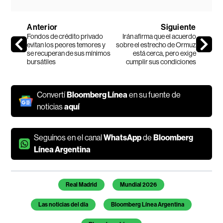
Anterior
Siguiente
Fondos de crédito privado
Irán afirma que el acuerdo
evitan los peores temores y
sobre el estrecho de Ormuz
se recuperan de sus mínimos
está cerca, pero exige
bursátiles
cumplir sus condiciones
Convertí
Bloomberg Línea
en su fuente de
noticias
aquí
Seguínos en el canal
WhatsApp
de
Bloomberg
Línea Argentina
Temas de este artículo
Real Madrid
Mundial 2026
Las noticias del día
Bloomberg Línea Argentina