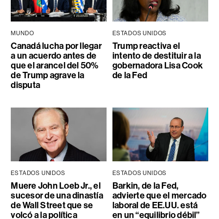
MUNDO
ESTADOS UNIDOS
Canadá lucha por llegar
Trump reactiva el
a un acuerdo antes de
intento de destituir a la
que el arancel del 50%
gobernadora Lisa Cook
de Trump agrave la
de la Fed
disputa
ESTADOS UNIDOS
ESTADOS UNIDOS
Muere John Loeb Jr., el
Barkin, de la Fed,
sucesor de una dinastía
advierte que el mercado
de Wall Street que se
laboral de EE.UU. está
volcó a la política
en un “equilibrio débil”