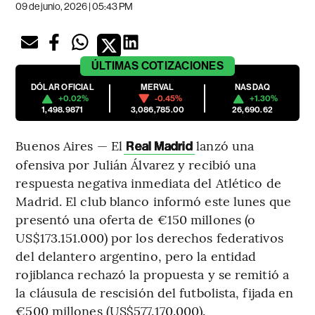
09 de junio, 2026 | 05:43 PM
ÚLTIMAS
COTIZACIONES
DÓLAR OFICIAL
MERVAL
NASDAQ
+0.02%
-0.45%
+1.30%
1,498.9871
3,086,785.00
26,690.62
Buenos Aires — El
lanzó una
Real Madrid
ofensiva por Julián Álvarez y recibió una
respuesta negativa inmediata del Atlético de
Madrid. El club blanco informó este lunes que
presentó una oferta de €150 millones (o
US$173.151.000) por los derechos federativos
del delantero argentino, pero la entidad
rojiblanca rechazó la propuesta y se remitió a
la cláusula de rescisión del futbolista, fijada en
€500 millones (US$577.170.000).