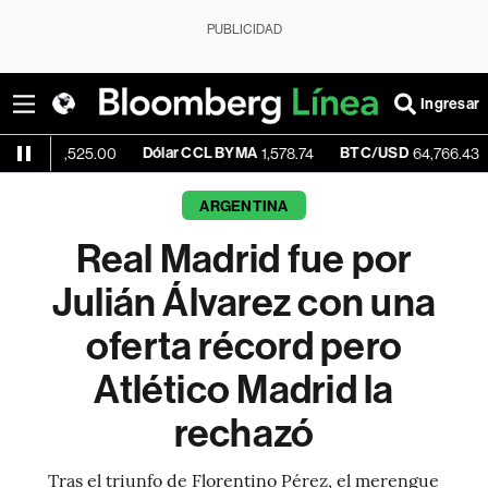
PUBLICIDAD
Ingresar
Dólar CCL BYMA
BTC/USD
-0.41%
,525.00
1,578.74
64,766.43
ARGENTINA
Real Madrid fue por
Julián Álvarez con una
oferta récord pero
Atlético Madrid la
rechazó
Tras el triunfo de Florentino Pérez, el merengue