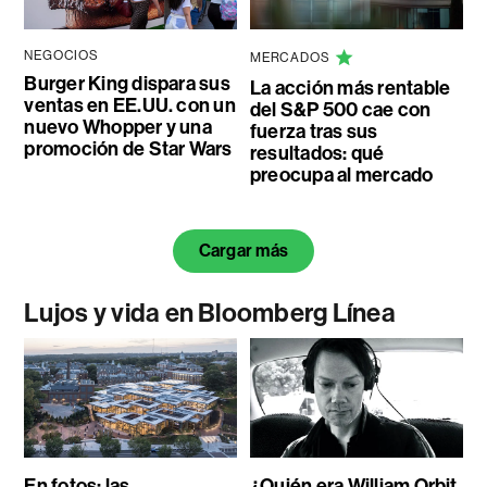
NEGOCIOS
MERCADOS
Burger King dispara sus
La acción más rentable
ventas en EE.UU. con un
del S&P 500 cae con
nuevo Whopper y una
fuerza tras sus
promoción de Star Wars
resultados: qué
preocupa al mercado
Cargar más
Lujos y vida en Bloomberg Línea
En fotos: las
¿Quién era William Orbit,