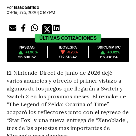
Por
Isaac Garrido
09 de junio, 2026 | 01:17 PM
ÚLTIMAS
COTIZACIONES
NASDAQ
IBOVESPA
S&P/BMV IPC
+1.30%
-1.73%
+0.82%
26,690.62
172,513.42
66,938.64
El Nintendo Direct de junio de 2026 dejó
varios anuncios y ofreció el primer vistazo a
algunos de los juegos que llegarán a Switch y
Switch 2 en los próximos meses. El remake de
“The Legend of Zelda: Ocarina of Time”
acaparó los reflectores junto con el regreso de
“Star Fox” y una nueva entrega de “Xenoblade”,
tres de las apuestas más importantes de
Nintendo para dominar.