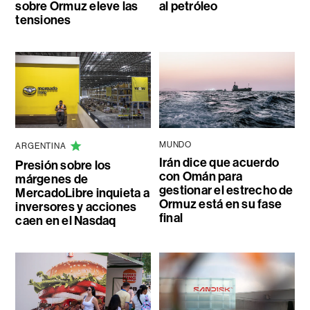
sobre Ormuz eleve las
al petróleo
tensiones
MUNDO
ARGENTINA
Irán dice que acuerdo
Presión sobre los
con Omán para
márgenes de
gestionar el estrecho de
MercadoLibre inquieta a
Ormuz está en su fase
inversores y acciones
final
caen en el Nasdaq