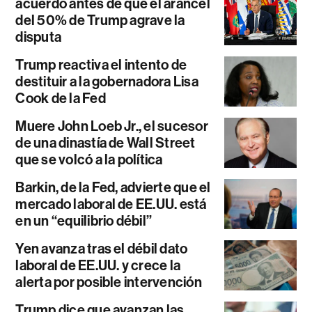
acuerdo antes de que el arancel
del 50% de Trump agrave la
disputa
Trump reactiva el intento de
destituir a la gobernadora Lisa
Cook de la Fed
Muere John Loeb Jr., el sucesor
de una dinastía de Wall Street
que se volcó a la política
Barkin, de la Fed, advierte que el
mercado laboral de EE.UU. está
en un “equilibrio débil”
Yen avanza tras el débil dato
laboral de EE.UU. y crece la
alerta por posible intervención
Trump dice que avanzan las