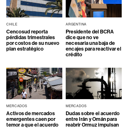
CHILE
ARGENTINA
Cencosud reporta
Presidente del BCRA
pérdidas trimestrales
dice que no ve
por costos de su nuevo
necesaria una baja de
plan estratégico
encajes para reactivar el
crédito
MERCADOS
MERCADOS
Activos de mercados
Dudas sobre el acuerdo
emergentes caen por
entre Irán y Omán para
temor a que el acuerdo
reabrir Ormuz impulsan