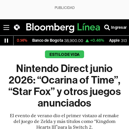
PUBLICIDAD
Ingresar
4%
Banco de Bogota
+0.46%
Apple
+0.25
38,900.00
313.305
ESTILO DE VIDA
Nintendo Direct junio
2026: “Ocarina of Time”,
“Star Fox” y otros juegos
anunciados
El evento de verano dio el primer vistazo al remake
del juego de Zelda y más títulos como “Kingdom
Hearts III”para la Switch 2.