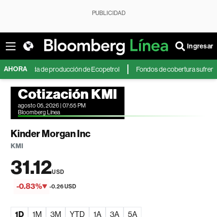
PUBLICIDAD
Ingresar
AHORA
caída de producción de Ecopetrol
Fondos de cobertura sufren fuertes pé
Cotización KMI
agosto 05, 2026 | 07:55 PM
Bloomberg Línea
Kinder Morgan Inc
KMI
31.12
USD
-0.83%
-0.26 USD
1D
1M
3M
YTD
1A
3A
5A