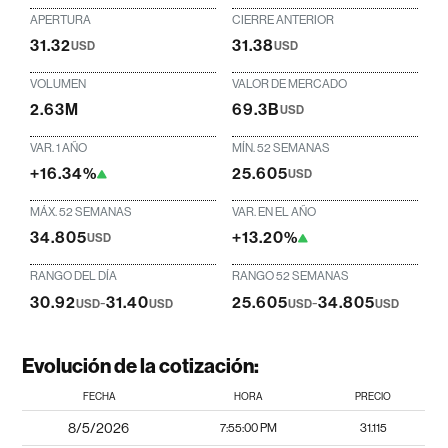
APERTURA
CIERRE ANTERIOR
31.32
31.38
USD
USD
VOLUMEN
VALOR DE MERCADO
2.63M
69.3B
USD
VAR. 1 AÑO
MÍN. 52 SEMANAS
+16.34%
25.605
USD
MÁX. 52 SEMANAS
VAR. EN EL AÑO
34.805
+13.20%
USD
RANGO DEL DÍA
RANGO 52 SEMANAS
30.92
-
31.40
25.605
-
34.805
USD
USD
USD
USD
Evolución de la cotización:
FECHA
HORA
PRECIO
8/5/2026
7:55:00 PM
31.115