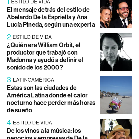
1
ESTILO DE VIDA
El mensaje detrás del estilo de
Abelardo De la Espriella y Ana
Lucía Pineda, según una experta
2
ESTILO DE VIDA
¿Quién era William Orbit, el
productor que trabajó con
Madonna y ayudó a definir el
sonido de los 2000?
3
LATINOAMÉRICA
Estas son las ciudades de
América Latina donde el calor
nocturno hace perder más horas
de sueño
4
ESTILO DE VIDA
De los vinos a la música: los
negocios y empresas de De la