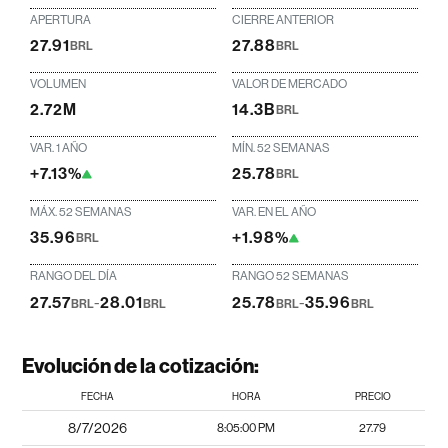
APERTURA
CIERRE ANTERIOR
27.91
27.88
BRL
BRL
VOLUMEN
VALOR DE MERCADO
2.72M
14.3B
BRL
VAR. 1 AÑO
MÍN. 52 SEMANAS
+7.13%
25.78
BRL
MÁX. 52 SEMANAS
VAR. EN EL AÑO
35.96
+1.98%
BRL
RANGO DEL DÍA
RANGO 52 SEMANAS
27.57
-
28.01
25.78
-
35.96
BRL
BRL
BRL
BRL
Evolución de la cotización:
FECHA
HORA
PRECIO
8/7/2026
8:05:00 PM
27.79