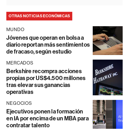
OTRAS NOTICIAS ECONÓMICAS
MUNDO
Jóvenes que operan en bolsa a
diario reportan más sentimientos
de fracaso, según estudio
MERCADOS
Berkshire recompra acciones
propias por US$4.500 millones
tras elevar sus ganancias
operativas
NEGOCIOS
Ejecutivos ponen la formación
en IA por encima de un MBA para
contratar talento