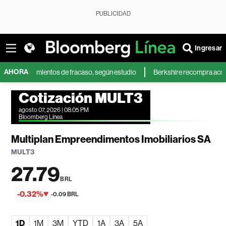
PUBLICIDAD
Ingresar
AHORA
sentimientos de fracaso, según estudio
Berkshire recompra acciones prop
Cotización MULT3
agosto 07, 2026 | 08:05 PM
Bloomberg Línea
Multiplan Empreendimentos Imobiliarios SA
MULT3
27.79
BRL
-0.32%
-0.09 BRL
1D
1M
3M
YTD
1A
3A
5A