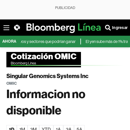
PUBLICIDAD
Ingresar
AHORA
 activos y sectores que podrían ganar
El yen sube más de 1% tras nueva
Cotización OMIC
Bloomberg Línea
Singular Genomics Systems Inc
OMIC
Informacion no
disponible
1D
1M
3M
YTD
1A
3A
5A