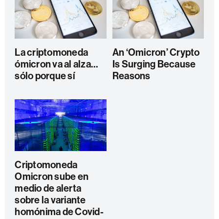
La criptomoneda
An ‘Omicron’ Crypto
ómicron va al alza…
Is Surging Because
sólo porque sí
Reasons
Criptomoneda
Omicron sube en
medio de alerta
sobre la variante
homónima de Covid-