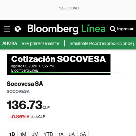
PUBLICIDAD
Ingresar
AHORA
 más en el primer semestre
Brasil bate récord en producción de petróleo mi
Cotización SOCOVESA
agosto 03, 2026 | 07:55 PM
Bloomberg Línea
Socovesa SA
SOCOVESA
136.73
CLP
-0.86%
-1.18 CLP
1D
1M
3M
YTD
1A
3A
5A