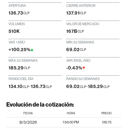
APERTURA
CIERRE ANTERIOR
136.73
137.91
CLP
CLP
VOLUMEN
VALOR DE MERCADO
510K
167B
CLP
VAR. 1 AÑO
MÍN. 52 SEMANAS
+100.25%
69.02
CLP
MÁX. 52 SEMANAS
VAR. EN EL AÑO
185.29
-0.43%
CLP
RANGO DEL DÍA
RANGO 52 SEMANAS
134.10
-
136.73
69.02
-
185.29
CLP
CLP
CLP
CLP
Evolución de la cotización:
FECHA
HORA
PRECIO
8/3/2026
7:55:00 PM
136.73