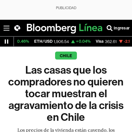
PUBLICIDAD
Ingresar
ETH/USD
+0.04%
Visa
-2.12%
MercadoLib
1,906.54
362.61
CHILE
Las casas que los
compradores no quieren
tocar muestran el
agravamiento de la crisis
en Chile
Los precios de la vivienda están cayendo, los