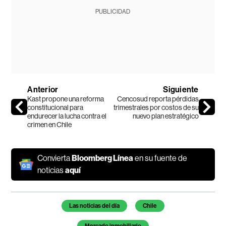
PUBLICIDAD
Anterior
Siguiente
Kast propone una reforma
Cencosud reporta pérdidas
constitucional para
trimestrales por costos de su
endurecer la lucha contra el
nuevo plan estratégico
crimen en Chile
Convierta
Bloomberg Línea
en su fuente de
noticias
aquí
Temas de este artículo
Las noticias del día
Chile