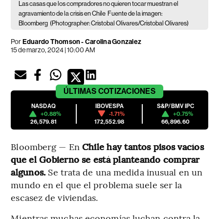
Las casas que los compradores no quieren tocar muestran el
agravamiento de la crisis en Chile
Fuente de la imagen:
Bloomberg
(Photographer: Cristobal Olivares/Cristobal Olivares)
Por
Eduardo Thomson - Carolina Gonzalez
15 de marzo, 2024 | 10:00 AM
ÚLTIMAS
COTIZACIONES
NASDAQ
IBOVESPA
S&P/BMV IPC
+0.88%
-1.71%
+0.75%
26,579.81
172,552.98
66,896.60
Bloomberg — En
Chile hay tantos pisos vacíos
que el Gobierno se está planteando comprar
algunos.
Se trata de una medida inusual en un
mundo en el que el problema suele ser la
escasez de viviendas.
Mientras muchas economías luchan contra la