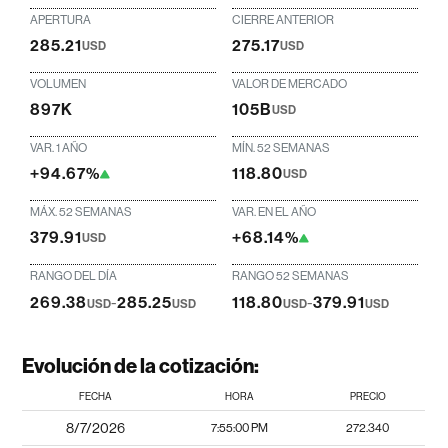
APERTURA
CIERRE ANTERIOR
285.21
275.17
USD
USD
VOLUMEN
VALOR DE MERCADO
897K
105B
USD
VAR. 1 AÑO
MÍN. 52 SEMANAS
+94.67%
118.80
USD
MÁX. 52 SEMANAS
VAR. EN EL AÑO
379.91
+68.14%
USD
RANGO DEL DÍA
RANGO 52 SEMANAS
269.38
-
285.25
118.80
-
379.91
USD
USD
USD
USD
Evolución de la cotización:
FECHA
HORA
PRECIO
8/7/2026
7:55:00 PM
272.340