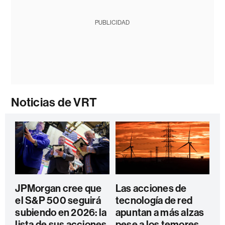
PUBLICIDAD
Noticias de VRT
JPMorgan cree que
Las acciones de
el S&P 500 seguirá
tecnología de red
subiendo en 2026: la
apuntan a más alzas
lista de sus acciones
pese a los temores