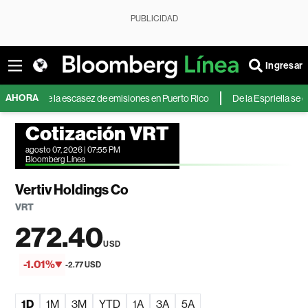
PUBLICIDAD
Ingresar
AHORA
 ante la escasez de emisiones en Puerto Rico
De la Espriella se comprome
Cotización VRT
agosto 07, 2026 | 07:55 PM
Bloomberg Línea
Vertiv Holdings Co
VRT
272.40
USD
-1.01%
-2.77 USD
1D
1M
3M
YTD
1A
3A
5A