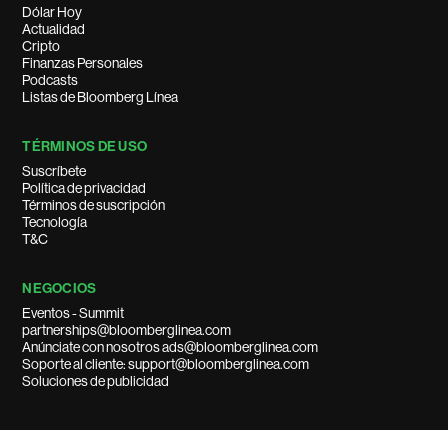
Dólar Hoy
Actualidad
Cripto
Finanzas Personales
Podcasts
Listas de Bloomberg Línea
TÉRMINOS DE USO
Suscríbete
Política de privacidad
Términos de suscripción
Tecnología
T&C
NEGOCIOS
Eventos - Summit
partnerships@bloomberglinea.com
Anúnciate con nosotros ads@bloomberglinea.com
Soporte al cliente: support@bloomberglinea.com
Soluciones de publicidad