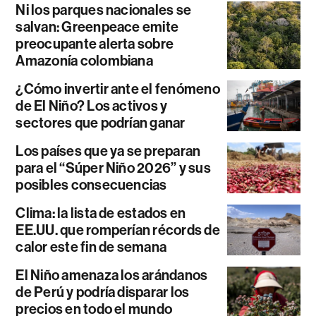
Ni los parques nacionales se
salvan: Greenpeace emite
preocupante alerta sobre
Amazonía colombiana
¿Cómo invertir ante el fenómeno
de El Niño? Los activos y
sectores que podrían ganar
Los países que ya se preparan
para el “Súper Niño 2026” y sus
posibles consecuencias
Clima: la lista de estados en
EE.UU. que romperían récords de
calor este fin de semana
El Niño amenaza los arándanos
de Perú y podría disparar los
precios en todo el mundo