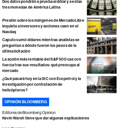
Dos datos pondrán a prueba al dólar y a estas
tres monedas de América Latina
Presión sobre los márgenes de MercadoLibre
inquieta a inversores y acciones caen en el
Nasdaq
Caputo sumó dólares mientras analistas se
preguntan a dónde fueron los pesos de la
última licitación
La acción más rentable del S&P 500 cae con
fuerza tras sus resultados: qué preocupa al
mercado
¿Qué pasará hoy en la SIC con Ecopetrol y la
investigación por contratación de
helicópteros?
OPINIÓN BLOOMBERG
Editores de Bloomberg Opinion
Kevin Warsh tiene que dar algunas explicaciones