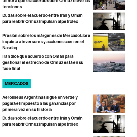
temor a que el acuerdo sobre Ormuz eleve las
tensiones
Dudas sobre el acuerdo entre Irán y Omán
para reabrir Ormuz impulsan al petróleo
Presión sobre los márgenes de MercadoLibre
inquieta a inversores y acciones caen en el
Nasdaq
Irán dice que acuerdo con Omán para
gestionar el estrecho de Ormuz está en su
fase final
MERCADOS
Aerolíneas Argentinas sigue en verde y
pagará el impuesto a las ganancias por
primera vez en su historia
Dudas sobre el acuerdo entre Irán y Omán
para reabrir Ormuz impulsan al petróleo