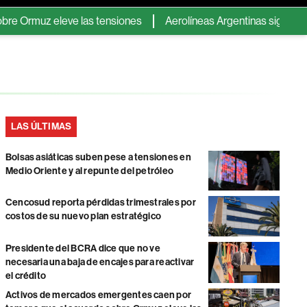
uz eleve las tensiones
Aerolíneas Argentinas sigue en verde y
LAS ÚLTIMAS
Bolsas asiáticas suben pese a tensiones en
Medio Oriente y al repunte del petróleo
Cencosud reporta pérdidas trimestrales por
costos de su nuevo plan estratégico
Presidente del BCRA dice que no ve
necesaria una baja de encajes para reactivar
el crédito
Activos de mercados emergentes caen por