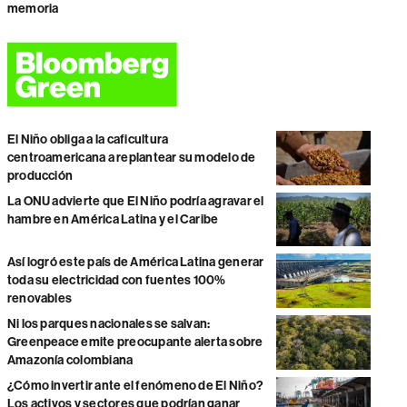
memoria
El Niño obliga a la caficultura
centroamericana a replantear su modelo de
producción
La ONU advierte que El Niño podría agravar el
hambre en América Latina y el Caribe
Así logró este país de América Latina generar
toda su electricidad con fuentes 100%
renovables
Ni los parques nacionales se salvan:
Greenpeace emite preocupante alerta sobre
Amazonía colombiana
¿Cómo invertir ante el fenómeno de El Niño?
Los activos y sectores que podrían ganar