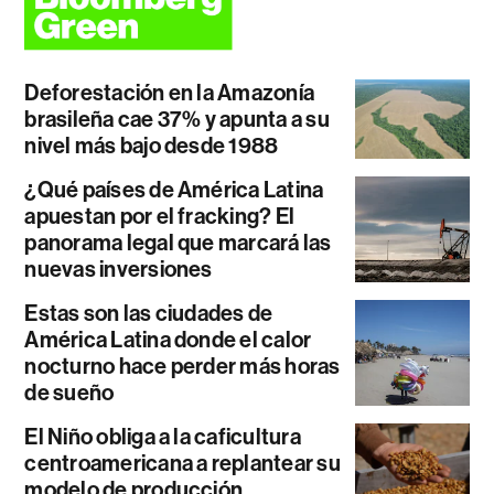
Deforestación en la Amazonía
brasileña cae 37% y apunta a su
nivel más bajo desde 1988
¿Qué países de América Latina
apuestan por el fracking? El
panorama legal que marcará las
nuevas inversiones
Estas son las ciudades de
América Latina donde el calor
nocturno hace perder más horas
de sueño
El Niño obliga a la caficultura
centroamericana a replantear su
modelo de producción