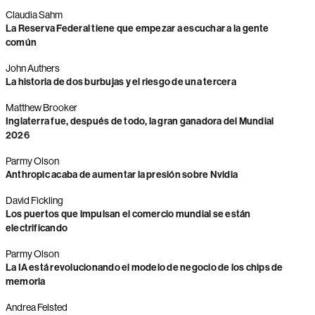
Claudia Sahm
La Reserva Federal tiene que empezar a escuchar a la gente
común
John Authers
La historia de dos burbujas y el riesgo de una tercera
Matthew Brooker
Inglaterra fue, después de todo, la gran ganadora del Mundial
2026
Parmy Olson
Anthropic acaba de aumentar la presión sobre Nvidia
David Fickling
Los puertos que impulsan el comercio mundial se están
electrificando
Parmy Olson
La IA está revolucionando el modelo de negocio de los chips de
memoria
Andrea Felsted