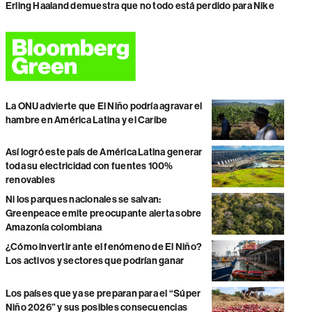
Erling Haaland demuestra que no todo está perdido para Nike
La ONU advierte que El Niño podría agravar el
hambre en América Latina y el Caribe
Así logró este país de América Latina generar
toda su electricidad con fuentes 100%
renovables
Ni los parques nacionales se salvan:
Greenpeace emite preocupante alerta sobre
Amazonía colombiana
¿Cómo invertir ante el fenómeno de El Niño?
Los activos y sectores que podrían ganar
Los países que ya se preparan para el “Súper
Niño 2026” y sus posibles consecuencias