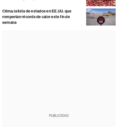
Clima: la lista de estados en EE.UU. que
romperían récords de calor este fin de
semana
PUBLICIDAD