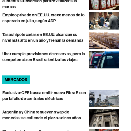
aumenta su inversión para revitalizar sus
marcas
Empleo privado en EE.UU. crece menos de lo
esperado en julio, según ADP
Tasas hipotecarias en EE.UU. alcanzan su
nivel más alto en un año y frenan la demanda
Uber cumple previsiones de reservas, pero la
competencia en Brasil ralentiza los viajes
MERCADOS
Exclusiva: CFE busca emitir nueva Fibra E con
portafolio de centrales eléctricas
Argentina y China renuevan swap de
monedas: se extiende el plazo a cinco años