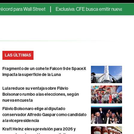
 para Wall Street
Exclusiva: CFE busca emitir nueva Fibra E con
LAS ÚLTIMAS
Fragmento de un cohete Falcon 9 de SpaceX
impacta la superficie de la Luna
Lula reduce su ventaja sobre Flávio
Bolsonaro rumbo a las elecciones, según
nueva encuesta
Flávio Bolsonaro elige al diputado
conservador Alfredo Gaspar como candidato
a la vicepresidencia
Kraft Heinz eleva previsión para 2026 y