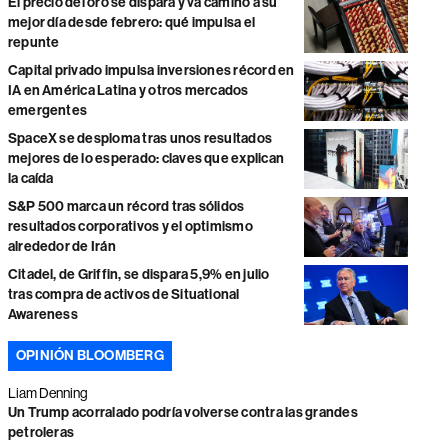
El precio del oro se dispara y va camino a su
mejor día desde febrero: qué impulsa el
repunte
Capital privado impulsa inversiones récord en
IA en América Latina y otros mercados
emergentes
SpaceX se desploma tras unos resultados
mejores de lo esperado: claves que explican
la caída
S&P 500 marca un récord tras sólidos
resultados corporativos y el optimismo
alrededor de Irán
Citadel, de Griffin, se dispara 5,9% en julio
tras compra de activos de Situational
Awareness
OPINIÓN BLOOMBERG
Liam Denning
Un Trump acorralado podría volverse contra las grandes
petroleras