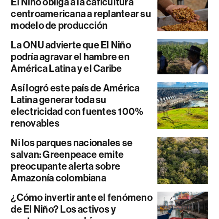
El Niño obliga a la caficultura
centroamericana a replantear su
modelo de producción
La ONU advierte que El Niño
podría agravar el hambre en
América Latina y el Caribe
Así logró este país de América
Latina generar toda su
electricidad con fuentes 100%
renovables
Ni los parques nacionales se
salvan: Greenpeace emite
preocupante alerta sobre
Amazonía colombiana
¿Cómo invertir ante el fenómeno
de El Niño? Los activos y