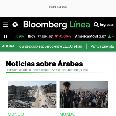
PUBLICIDAD
Ingresar
+2.59%
Ibov
-0.06%
América Móvil
+5.76
177,894.97
3.67
AHORA
l petróleo ante posible acuerdo entre EE.UU. e Irán
Pampa Energía duplica
Noticias sobre Árabes
Descubre las últimas noticias sobre Árabes en Bloomberg Línea
MUNDO
MUNDO