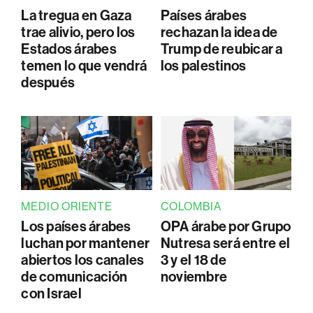
La tregua en Gaza
Países árabes
trae alivio, pero los
rechazan la idea de
Estados árabes
Trump de reubicar a
temen lo que vendrá
los palestinos
después
MEDIO ORIENTE
COLOMBIA
Los países árabes
OPA árabe por Grupo
luchan por mantener
Nutresa será entre el
abiertos los canales
3 y el 18 de
de comunicación
noviembre
con Israel