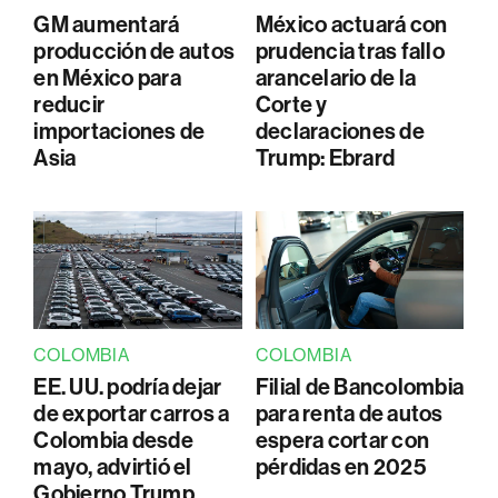
GM aumentará
México actuará con
producción de autos
prudencia tras fallo
en México para
arancelario de la
reducir
Corte y
importaciones de
declaraciones de
Asia
Trump: Ebrard
COLOMBIA
COLOMBIA
EE. UU. podría dejar
Filial de Bancolombia
de exportar carros a
para renta de autos
Colombia desde
espera cortar con
mayo, advirtió el
pérdidas en 2025
Gobierno Trump