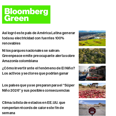
Así logró este país de América Latina generar
toda su electricidad con fuentes 100%
renovables
Ni los parques nacionales se salvan:
Greenpeace emite preocupante alerta sobre
Amazonía colombiana
¿Cómo invertir ante el fenómeno de El Niño?
Los activos y sectores que podrían ganar
Los países que ya se preparan para el “Súper
Niño 2026” y sus posibles consecuencias
Clima: la lista de estados en EE.UU. que
romperían récords de calor este fin de
semana