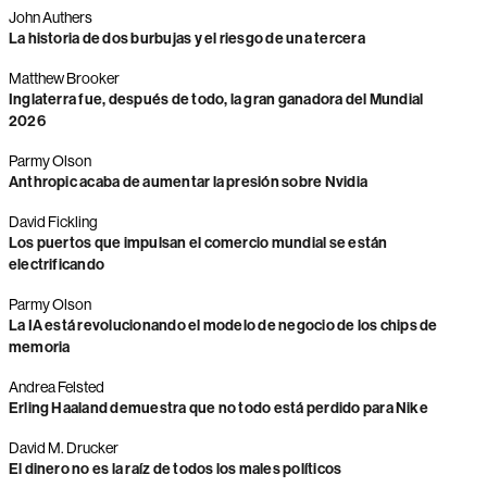
John Authers
La historia de dos burbujas y el riesgo de una tercera
Matthew Brooker
Inglaterra fue, después de todo, la gran ganadora del Mundial
2026
Parmy Olson
Anthropic acaba de aumentar la presión sobre Nvidia
David Fickling
Los puertos que impulsan el comercio mundial se están
electrificando
Parmy Olson
La IA está revolucionando el modelo de negocio de los chips de
memoria
Andrea Felsted
Erling Haaland demuestra que no todo está perdido para Nike
David M. Drucker
El dinero no es la raíz de todos los males políticos