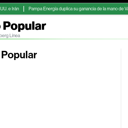
 Irán
Pampa Energía duplica su ganancia de la mano de Vaca Mu
 Popular
mberg Línea
 Popular