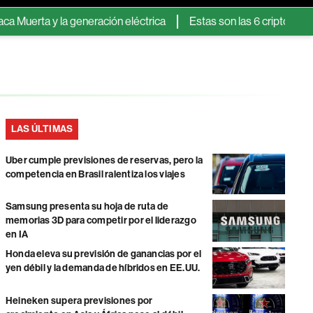
erta y la generación eléctrica
Estas son las 6 criptomonedas 
LAS ÚLTIMAS
Uber cumple previsiones de reservas, pero la
competencia en Brasil ralentiza los viajes
Samsung presenta su hoja de ruta de
memorias 3D para competir por el liderazgo
en IA
Honda eleva su previsión de ganancias por el
yen débil y la demanda de híbridos en EE.UU.
Heineken supera previsiones por