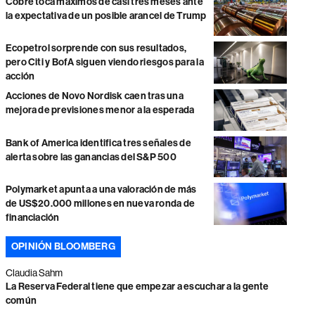
Cobre toca máximos de casi tres meses ante
la expectativa de un posible arancel de Trump
Ecopetrol sorprende con sus resultados,
pero Citi y BofA siguen viendo riesgos para la
acción
Acciones de Novo Nordisk caen tras una
mejora de previsiones menor a la esperada
Bank of America identifica tres señales de
alerta sobre las ganancias del S&P 500
Polymarket apunta a una valoración de más
de US$20.000 millones en nueva ronda de
financiación
OPINIÓN BLOOMBERG
Claudia Sahm
La Reserva Federal tiene que empezar a escuchar a la gente
común