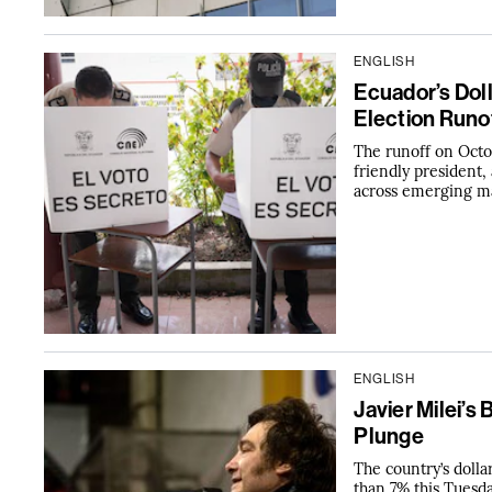
ENGLISH
Ecuador’s Dol
Election Runo
The runoff on Octob
friendly president,
across emerging m
ENGLISH
Javier Milei’
Plunge
The country’s dol
than 7% this Tuesd