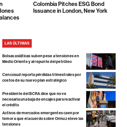
n
Colombia Pitches ESG Bond
lones
Issuance in London, New York
balances
LAS ÚLTIMAS
Bolsas asiáticas suben pese a tensiones en
Medio Oriente y al repunte del petróleo
Cencosud reporta pérdidas trimestrales por
costos de su nuevo plan estratégico
Presidente del BCRA dice que no ve
necesaria una baja de encajes para reactivar
el crédito
Activos de mercados emergentes caen por
temor a que el acuerdo sobre Ormuz eleve las
tensiones