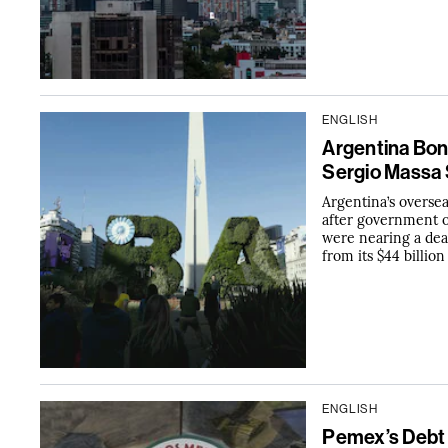
ENGLISH
Argentina Bon
Sergio Massa 
Argentina’s oversea
after government o
were nearing a deal
from its $44 billio
ENGLISH
Pemex’s Debt