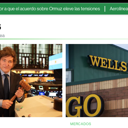
cuerdo sobre Ormuz eleve las tensiones
Aerolíneas Argentinas
s
nea
MERCADOS