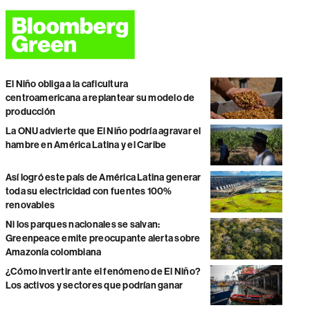
El Niño obliga a la caficultura
centroamericana a replantear su modelo de
producción
La ONU advierte que El Niño podría agravar el
hambre en América Latina y el Caribe
Así logró este país de América Latina generar
toda su electricidad con fuentes 100%
renovables
Ni los parques nacionales se salvan:
Greenpeace emite preocupante alerta sobre
Amazonía colombiana
¿Cómo invertir ante el fenómeno de El Niño?
Los activos y sectores que podrían ganar