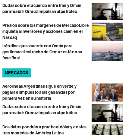
Dudas sobre el acuerdo entre Irán y Omán
para reabrir Ormuz impulsan al petróleo
Presión sobre los márgenes de MercadoLibre
inquieta a inversores y acciones caen en el
Nasdaq
Irán dice que acuerdo con Omán para
gestionar el estrecho de Ormuz está en su
fase final
MERCADOS
Aerolíneas Argentinas sigue en verde y
pagará el impuesto a las ganancias por
primera vez en su historia
Dudas sobre el acuerdo entre Irán y Omán
para reabrir Ormuz impulsan al petróleo
Dos datos pondrán a prueba al dólar y a estas
tres monedas de América Latina