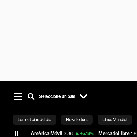
Seleccione un país
Las noticias del día
Newsletters
Línea Mundial
América Móvil
3.86
MercadoLibre
1,824.26
%
+5.18%
-5
Bloomberg 