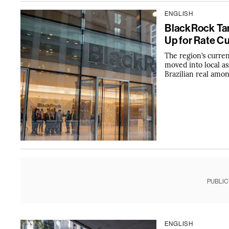
ENGLISH
BlackRock Tar
Up for Rate C
The region’s curren
moved into local a
Brazilian real amon
PUBLIC
ENGLISH