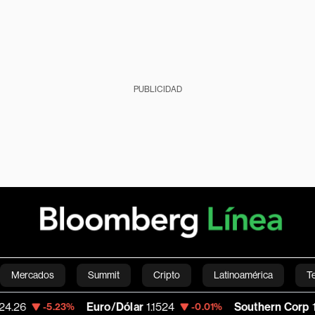
PUBLICIDAD
Mercados
Summit
Cripto
Latinoamérica
T
Euro/Dólar
1.1524
Southern Corp
193.03
.23%
-0.01%
-
Green
Economía
Estilo de vida
Mundo
Videos