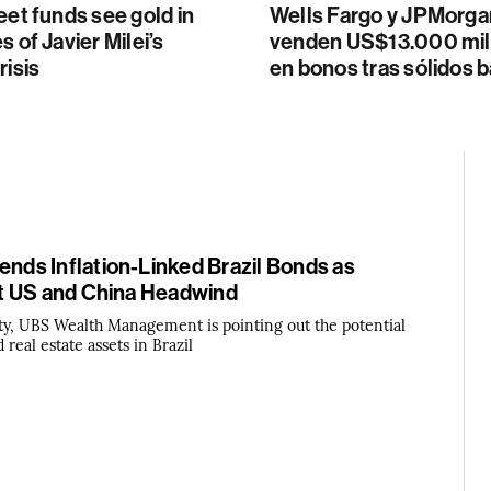
eet funds see gold in
Wells Fargo y JPMorga
s of Javier Milei’s
venden US$13.000 mil
risis
en bonos tras sólidos 
s Inflation-Linked Brazil Bonds as
t US and China Headwind
lity, UBS Wealth Management is pointing out the potential
 real estate assets in Brazil