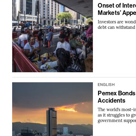
Onset of Int
Markets’ Appe
Investors are won
debt can withstand
ENGLISH
Pemex Bonds 
Accidents
The world’s most-in
as it struggles to
government support