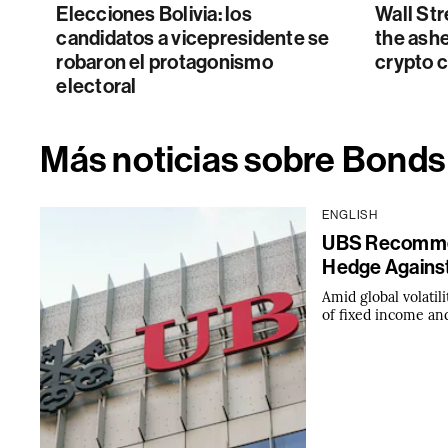
Elecciones Bolivia: los
Wall Str
candidatos a vicepresidente se
the ashe
robaron el protagonismo
crypto c
electoral
Más noticias sobre Bonds
ENGLISH
UBS Recommend
Hedge Agains
Amid global volati
of fixed income and