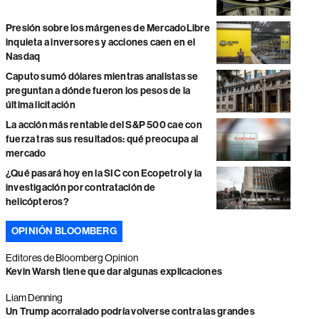
Presión sobre los márgenes de MercadoLibre
inquieta a inversores y acciones caen en el
Nasdaq
Caputo sumó dólares mientras analistas se
preguntan a dónde fueron los pesos de la
última licitación
La acción más rentable del S&P 500 cae con
fuerza tras sus resultados: qué preocupa al
mercado
¿Qué pasará hoy en la SIC con Ecopetrol y la
investigación por contratación de
helicópteros?
OPINIÓN BLOOMBERG
Editores de Bloomberg Opinion
Kevin Warsh tiene que dar algunas explicaciones
Liam Denning
Un Trump acorralado podría volverse contra las grandes