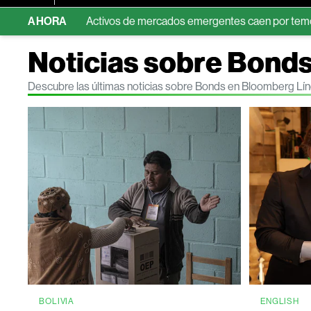
eo
AHORA
Activos de mercados emergentes caen por temor a que el a
Noticias sobre Bond
Descubre las últimas noticias sobre Bonds en Bloomberg Lí
BOLIVIA
ENGLISH