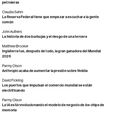
petroleras
Claudia Sahm
La Reserva Federal tiene que empezar a escuchar a la gente
común
John Authers
La historia de dos burbujas y el riesgo de una tercera
Matthew Brooker
Inglaterra fue, después de todo, la gran ganadora del Mundial
2026
Parmy Olson
Anthropic acaba de aumentar la presión sobre Nvidia
David Fickling
Los puertos que impulsan el comercio mundial se están
electrificando
Parmy Olson
La IA está revolucionando el modelo de negocio de los chips de
memoria