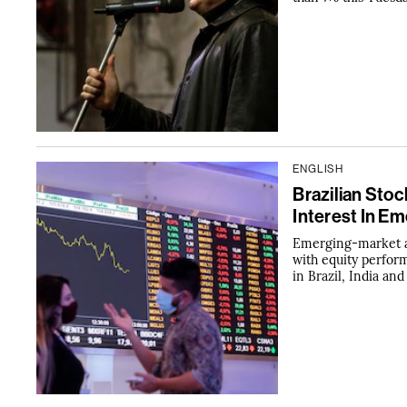
ENGLISH
Brazilian Sto
Interest In E
Emerging-market ass
with equity perfor
in Brazil, India an