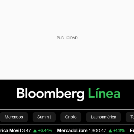
PUBLICIDAD
Mercados
Summit
Cripto
Latinoamérica
T
il
3.47
MercadoLibre
1,900.47
Euro/Dóla
+6.44%
+1.11%
Green
Economía
Estilo de vida
Mundo
Videos