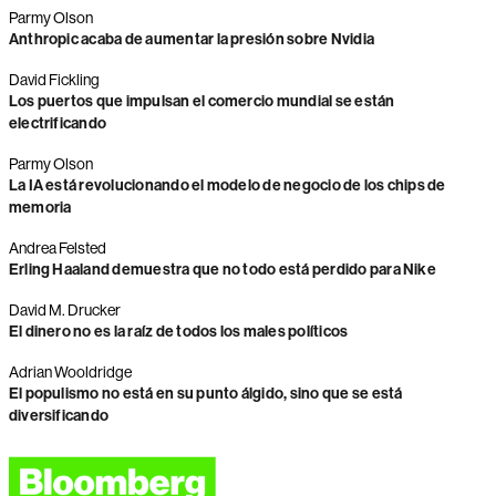
Parmy Olson
Anthropic acaba de aumentar la presión sobre Nvidia
David Fickling
Los puertos que impulsan el comercio mundial se están
electrificando
Parmy Olson
La IA está revolucionando el modelo de negocio de los chips de
memoria
Andrea Felsted
Erling Haaland demuestra que no todo está perdido para Nike
David M. Drucker
El dinero no es la raíz de todos los males políticos
Adrian Wooldridge
El populismo no está en su punto álgido, sino que se está
diversificando