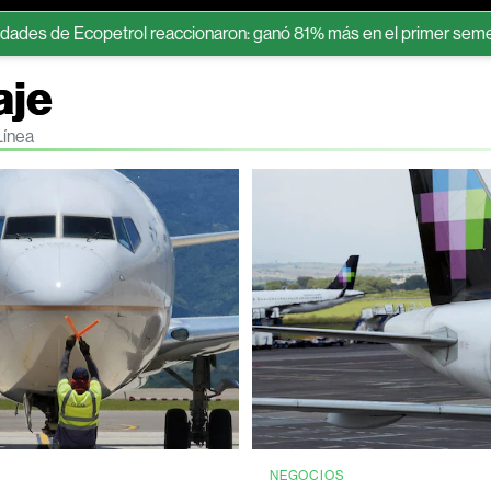
e Ecopetrol reaccionaron: ganó 81% más en el primer semestre
aje
Línea
NEGOCIOS