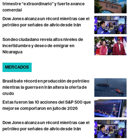
trimestre “extraordinario” y fuerte avance
comercial
Dow Jones alcanza un récord mientras cae el
petróleo por señales de alivio desde Irán
Sondeo ciudadano revela altos niveles de
incertidumbre y deseo de emigrar en
Nicaragua
MERCADOS
Brasil bate récord en producción de petróleo
mientras la guerra en Irán altera la oferta de
crudo
Estas fueron las 10 acciones del S&P 500 que
mejor se comportaron en julio de 2026
Dow Jones alcanza un récord mientras cae el
petróleo por señales de alivio desde Irán