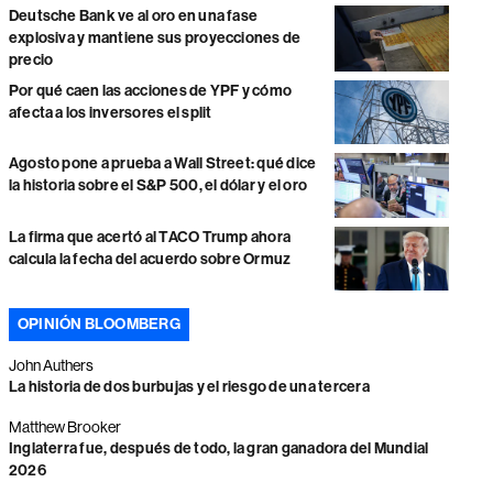
Deutsche Bank ve al oro en una fase
explosiva y mantiene sus proyecciones de
precio
Por qué caen las acciones de YPF y cómo
afecta a los inversores el split
Agosto pone a prueba a Wall Street: qué dice
la historia sobre el S&P 500, el dólar y el oro
La firma que acertó al TACO Trump ahora
calcula la fecha del acuerdo sobre Ormuz
OPINIÓN BLOOMBERG
John Authers
La historia de dos burbujas y el riesgo de una tercera
Matthew Brooker
Inglaterra fue, después de todo, la gran ganadora del Mundial
2026