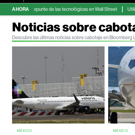
por el repunte de las tecnológicas en Wall Street
AHORA
Utilidades d
Noticias sobre cabot
Descubre las últimas noticias sobre cabotaje en Bloomberg 
MÉXICO
MÉXICO