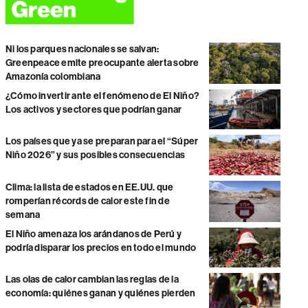
Ni los parques nacionales se salvan:
Greenpeace emite preocupante alerta sobre
Amazonía colombiana
¿Cómo invertir ante el fenómeno de El Niño?
Los activos y sectores que podrían ganar
Los países que ya se preparan para el “Súper
Niño 2026” y sus posibles consecuencias
Clima: la lista de estados en EE.UU. que
romperían récords de calor este fin de
semana
El Niño amenaza los arándanos de Perú y
podría disparar los precios en todo el mundo
Las olas de calor cambian las reglas de la
economía: quiénes ganan y quiénes pierden