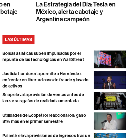
o en
La Estrategia del Día: Tesla en
abotaje
México, alerta cabotaje y
Argentina campeón
LAS ÚLTIMAS
Bolsas asiáticas suben impulsadas por el
repunte de las tecnológicas en Wall Street
Justicia hondureña permite a Hernández
enfrentar en libertad caso de fraude y lavado
de activos
Snap eleva la previsión de ventas antes de
lanzar sus gafas de realidad aumentada
Utilidades de Ecopetrol reaccionaron: ganó
81% más en el primer semestre
Palantir eleva previsiones de ingresos tras un